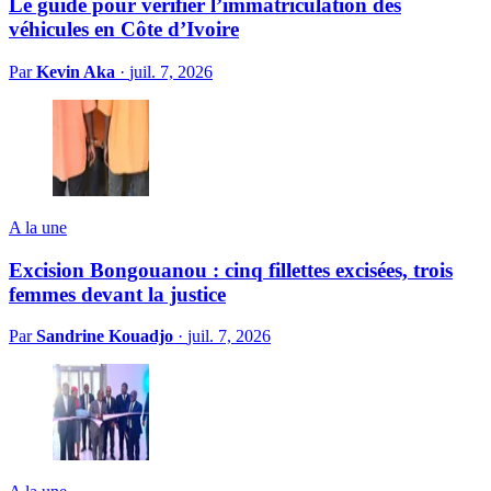
Le guide pour vérifier l’immatriculation des
véhicules en Côte d’Ivoire
Par
Kevin Aka
·
juil. 7, 2026
A la une
Excision Bongouanou : cinq fillettes excisées, trois
femmes devant la justice
Par
Sandrine Kouadjo
·
juil. 7, 2026