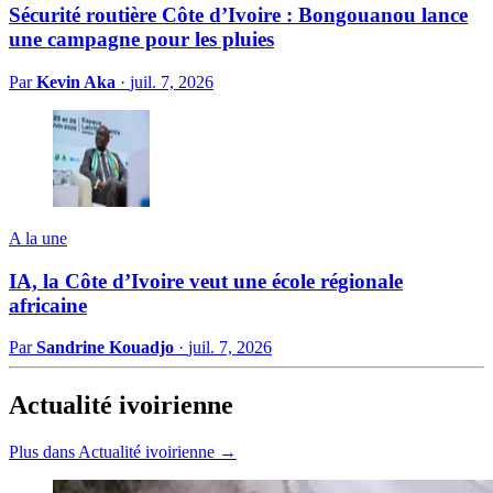
Sécurité routière Côte d’Ivoire : Bongouanou lance
une campagne pour les pluies
Par
Kevin Aka
·
juil. 7, 2026
A la une
IA, la Côte d’Ivoire veut une école régionale
africaine
Par
Sandrine Kouadjo
·
juil. 7, 2026
Actualité ivoirienne
Plus dans Actualité ivoirienne →