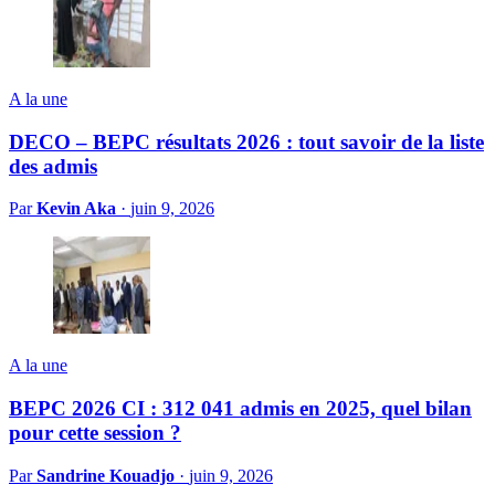
A la une
DECO – BEPC résultats 2026 : tout savoir de la liste
des admis
Par
Kevin Aka
·
juin 9, 2026
A la une
BEPC 2026 CI : 312 041 admis en 2025, quel bilan
pour cette session ?
Par
Sandrine Kouadjo
·
juin 9, 2026