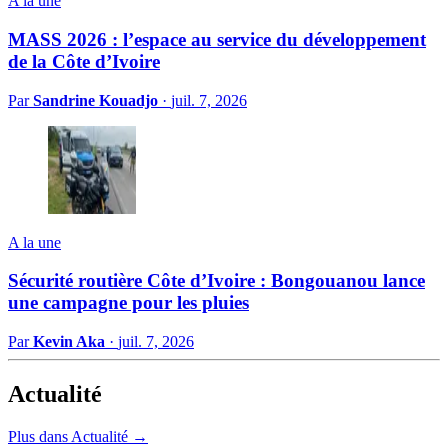
A la une
MASS 2026 : l’espace au service du développement
de la Côte d’Ivoire
Par
Sandrine Kouadjo
·
juil. 7, 2026
A la une
Sécurité routière Côte d’Ivoire : Bongouanou lance
une campagne pour les pluies
Par
Kevin Aka
·
juil. 7, 2026
Actualité
Plus dans Actualité →