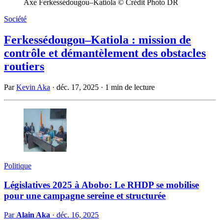
Axe Ferkessédougou–Katiola © Crédit Photo DR
Société
Ferkessédougou–Katiola : mission de
contrôle et démantèlement des obstacles
routiers
Par
Kevin Aka
·
déc. 17, 2025
·
1 min de lecture
Politique
Législatives 2025 à Abobo: Le RHDP se mobilise
pour une campagne sereine et structurée
Par
Alain Aka
·
déc. 16, 2025