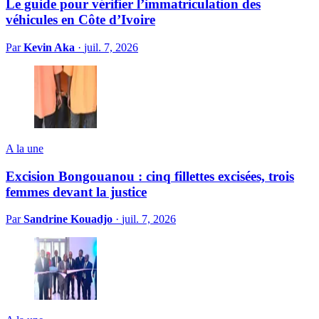
Le guide pour vérifier l’immatriculation des
véhicules en Côte d’Ivoire
Par
Kevin Aka
·
juil. 7, 2026
A la une
Excision Bongouanou : cinq fillettes excisées, trois
femmes devant la justice
Par
Sandrine Kouadjo
·
juil. 7, 2026