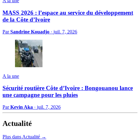
A la une
MASS 2026 : l’espace au service du développement
de la Côte d’Ivoire
Par
Sandrine Kouadjo
·
juil. 7, 2026
A la une
Sécurité routière Côte d’Ivoire : Bongouanou lance
une campagne pour les pluies
Par
Kevin Aka
·
juil. 7, 2026
Actualité
Plus dans Actualité →