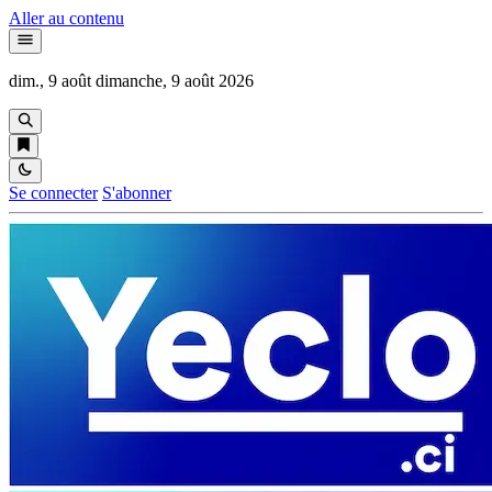
Aller au contenu
dim., 9 août
dimanche, 9 août 2026
Se connecter
S'abonner