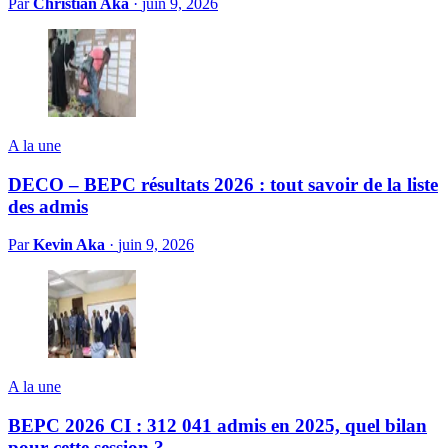
Par
Christian Aka
·
juin 9, 2026
A la une
DECO – BEPC résultats 2026 : tout savoir de la liste
des admis
Par
Kevin Aka
·
juin 9, 2026
A la une
BEPC 2026 CI : 312 041 admis en 2025, quel bilan
pour cette session ?