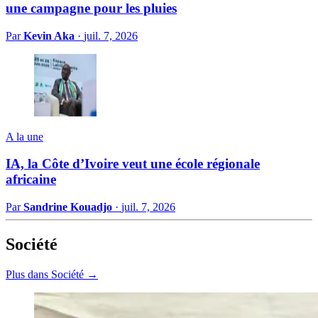
une campagne pour les pluies
Par
Kevin Aka
·
juil. 7, 2026
A la une
IA, la Côte d’Ivoire veut une école régionale
africaine
Par
Sandrine Kouadjo
·
juil. 7, 2026
Société
Plus dans Société →