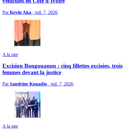
véhicules en Côte d’Ivoire
Par
Kevin Aka
·
juil. 7, 2026
A la une
Excision Bongouanou : cinq fillettes excisées, trois
femmes devant la justice
Par
Sandrine Kouadjo
·
juil. 7, 2026
A la une