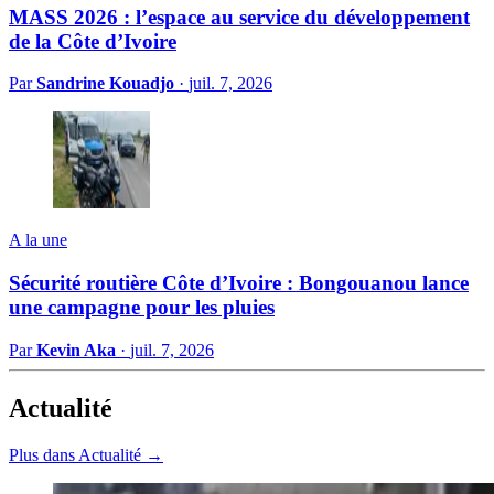
MASS 2026 : l’espace au service du développement
de la Côte d’Ivoire
Par
Sandrine Kouadjo
·
juil. 7, 2026
A la une
Sécurité routière Côte d’Ivoire : Bongouanou lance
une campagne pour les pluies
Par
Kevin Aka
·
juil. 7, 2026
Actualité
Plus dans Actualité →