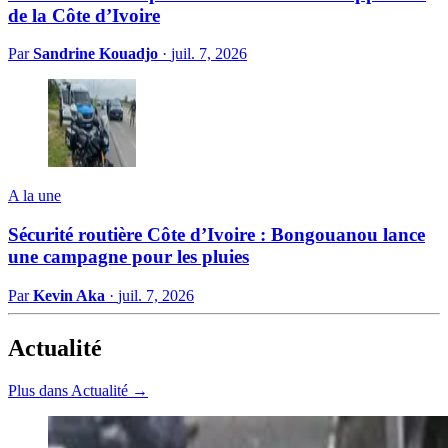
de la Côte d’Ivoire
Par
Sandrine Kouadjo
·
juil. 7, 2026
A la une
Sécurité routière Côte d’Ivoire : Bongouanou lance
une campagne pour les pluies
Par
Kevin Aka
·
juil. 7, 2026
Actualité
Plus dans Actualité →