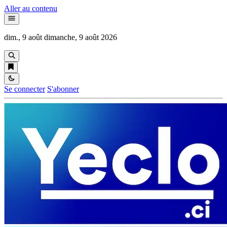
Aller au contenu
dim., 9 août
dimanche, 9 août 2026
Se connecter
S'abonner