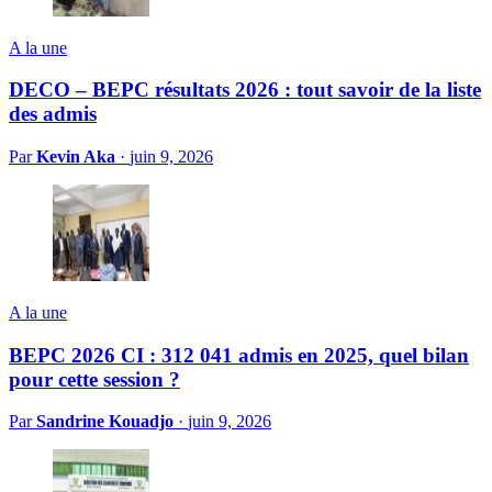
A la une
DECO – BEPC résultats 2026 : tout savoir de la liste
des admis
Par
Kevin Aka
·
juin 9, 2026
A la une
BEPC 2026 CI : 312 041 admis en 2025, quel bilan
pour cette session ?
Par
Sandrine Kouadjo
·
juin 9, 2026