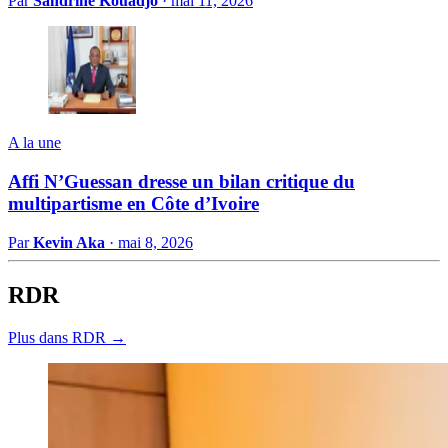
Par
Sandrine Kouadjo
·
mai 11, 2026
A la une
Affi N’Guessan dresse un bilan critique du
multipartisme en Côte d’Ivoire
Par
Kevin Aka
·
mai 8, 2026
RDR
Plus dans RDR →