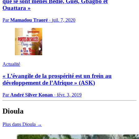
que se sont menés Bedié, Guei, Gbagbo et
Ouattara »
Par
Mamadou Traoré
·
juil. 7, 2020
Actualité
« L’évangile de la prospérité est un frein au
développement de l’Afrique » (ASK)
Par
André Silver Konan
·
févr. 3, 2019
Dioula
Plus dans Dioula →