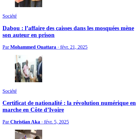
Société
Dabou : l’affaire des caisses dans les mosquées mène
son auteur en prison
Par
Mohammed Ouattara
·
févr. 21, 2025
Société
Certificat de nationalité : la révolution numérique en
marche en Côte d’Ivoire
Par
Christian Aka
·
févr. 5, 2025