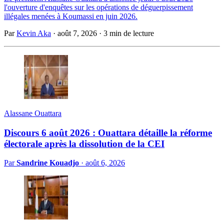
l'ouverture d'enquêtes sur les opérations de déguerpissement
illégales menées à Koumassi en juin 2026.
Par
Kevin Aka
·
août 7, 2026
·
3 min de lecture
Alassane Ouattara
Discours 6 août 2026 : Ouattara détaille la réforme
électorale après la dissolution de la CEI
Par
Sandrine Kouadjo
·
août 6, 2026