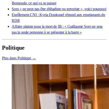
Bensouda, ce qui va se passer
Soro « ne peut pas être djihadiste ou terroriste », voici pourquoi
Enrôlement CNI : Kyria Doukouré répond aux enseignants du
RDR
Affaire plainte pour la mort de IB : « Guillaume Soro ne sera
pas la seule personne à se présenter à la barre »
Politique
Plus dans Politique →