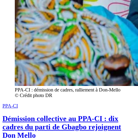
PPA-CI : démission de cadres, ralliement à Don-Mello 
© Crédit photo DR
PPA-CI
Démission collective au PPA-CI : dix
cadres du parti de Gbagbo rejoignent
Don Mello