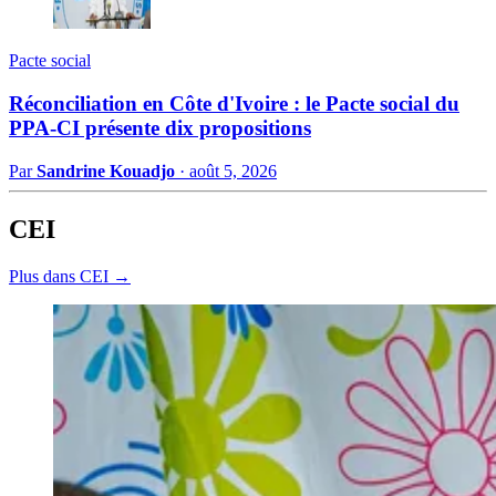
Pacte social
Réconciliation en Côte d'Ivoire : le Pacte social du
PPA-CI présente dix propositions
Par
Sandrine Kouadjo
·
août 5, 2026
CEI
Plus dans CEI →