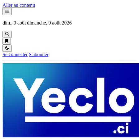
Aller au contenu
dim., 9 août
dimanche, 9 août 2026
Se connecter
S'abonner