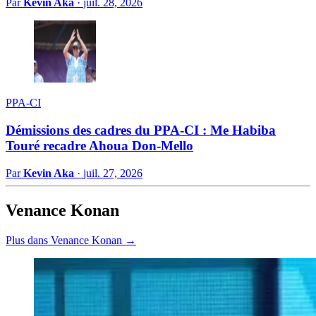
Par
Kevin Aka
·
juil. 28, 2026
PPA-CI
Démissions des cadres du PPA-CI : Me Habiba
Touré recadre Ahoua Don-Mello
Par
Kevin Aka
·
juil. 27, 2026
Venance Konan
Plus dans Venance Konan →