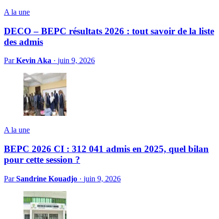
A la une
DECO – BEPC résultats 2026 : tout savoir de la liste
des admis
Par
Kevin Aka
·
juin 9, 2026
A la une
BEPC 2026 CI : 312 041 admis en 2025, quel bilan
pour cette session ?
Par
Sandrine Kouadjo
·
juin 9, 2026