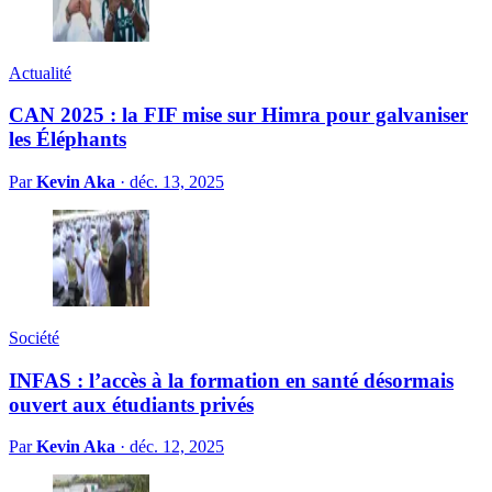
Actualité
CAN 2025 : la FIF mise sur Himra pour galvaniser
les Éléphants
Par
Kevin Aka
·
déc. 13, 2025
Société
INFAS : l’accès à la formation en santé désormais
ouvert aux étudiants privés
Par
Kevin Aka
·
déc. 12, 2025