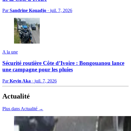
Par
Sandrine Kouadjo
·
juil. 7, 2026
A la une
Sécurité routière Côte d’Ivoire : Bongouanou lance
une campagne pour les pluies
Par
Kevin Aka
·
juil. 7, 2026
Actualité
Plus dans Actualité →