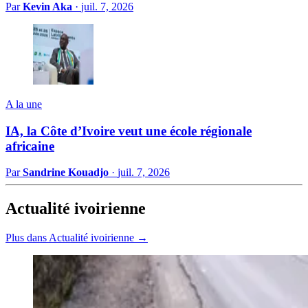
Par
Kevin Aka
·
juil. 7, 2026
A la une
IA, la Côte d’Ivoire veut une école régionale
africaine
Par
Sandrine Kouadjo
·
juil. 7, 2026
Actualité ivoirienne
Plus dans Actualité ivoirienne →