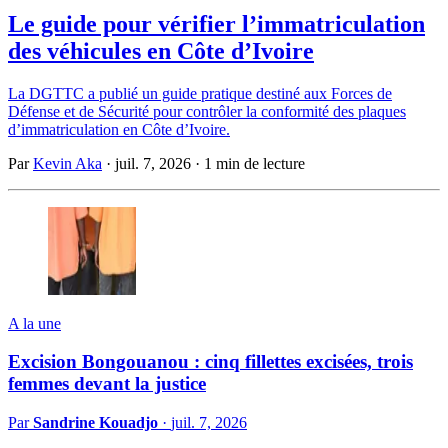
Le guide pour vérifier l’immatriculation
des véhicules en Côte d’Ivoire
La DGTTC a publié un guide pratique destiné aux Forces de
Défense et de Sécurité pour contrôler la conformité des plaques
d’immatriculation en Côte d’Ivoire.
Par
Kevin Aka
·
juil. 7, 2026
·
1 min de lecture
A la une
Excision Bongouanou : cinq fillettes excisées, trois
femmes devant la justice
Par
Sandrine Kouadjo
·
juil. 7, 2026