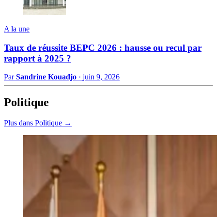
A la une
Taux de réussite BEPC 2026 : hausse ou recul par
rapport à 2025 ?
Par
Sandrine Kouadjo
·
juin 9, 2026
Politique
Plus dans Politique →