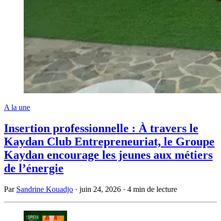
A la une
Insertion professionnelle : À travers le
Kaydan Club Entrepreneuriat, le Groupe
Kaydan encourage les jeunes aux métiers
de l’énergie
Par
Sandrine Kouadjo
·
juin 24, 2026
·
4 min de lecture