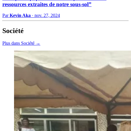
ressources extraites de notre sous-sol”
Par
Kevin Aka
·
nov. 27, 2024
Société
Plus dans Société →