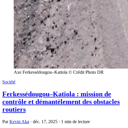
Axe Ferkessédougou–Katiola © Crédit Photo DR
Société
Ferkessédougou–Katiola : mission de
contrôle et démantèlement des obstacles
routiers
Par
Kevin Aka
·
déc. 17, 2025
·
1 min de lecture