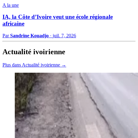
A la une
IA, la Côte d’Ivoire veut une école régionale
africaine
Par
Sandrine Kouadjo
·
juil. 7, 2026
Actualité ivoirienne
Plus dans Actualité ivoirienne →