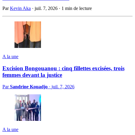
Par
Kevin Aka
·
juil. 7, 2026
·
1 min de lecture
A la une
Excision Bongouanou : cinq fillettes excisées, trois
femmes devant la justice
Par
Sandrine Kouadjo
·
juil. 7, 2026
A la une