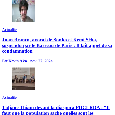
Actualité
Juan Branco, avocat de Sonko et Kémi Séba,
suspendu par le Barreau de Paris : Il fait appel de sa
condamnation
Par
Kevin Aka
·
nov. 27, 2024
Actualité
Tidjane Thiam devant la diaspora PDCI-RDA : “Il
faut que la population sache quelles sont les