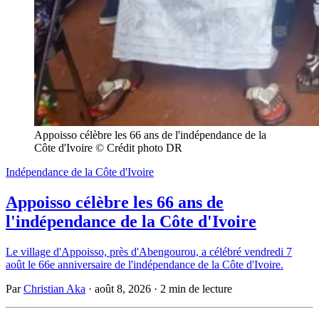
Appoisso célèbre les 66 ans de l'indépendance de la 
Côte d'Ivoire © Crédit photo DR
Indépendance de la Côte d'Ivoire
Appoisso célèbre les 66 ans de
l'indépendance de la Côte d'Ivoire
Le village d'Appoisso, près d'Abengourou, a célébré vendredi 7
août le 66e anniversaire de l'indépendance de la Côte d'Ivoire.
Par
Christian Aka
·
août 8, 2026
·
2 min de lecture