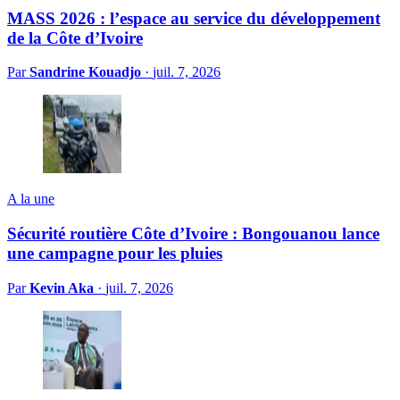
MASS 2026 : l’espace au service du développement
de la Côte d’Ivoire
Par
Sandrine Kouadjo
·
juil. 7, 2026
A la une
Sécurité routière Côte d’Ivoire : Bongouanou lance
une campagne pour les pluies
Par
Kevin Aka
·
juil. 7, 2026