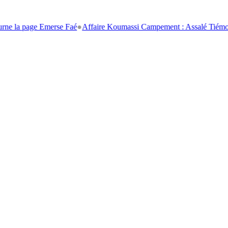
page Emerse Faé
●
Affaire Koumassi Campement : Assalé Tiémoko et Sté