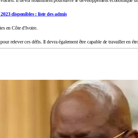
voirien. Il devra notamment poursuivre le développement économique du pa
023 disponibles : liste des admis
tes en Côte d'Ivoire.
our relever ces défis. Il devra également être capable de travailler en étro