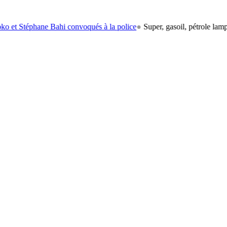
phane Bahi convoqués à la police
●
Super, gasoil, pétrole lampant: le c