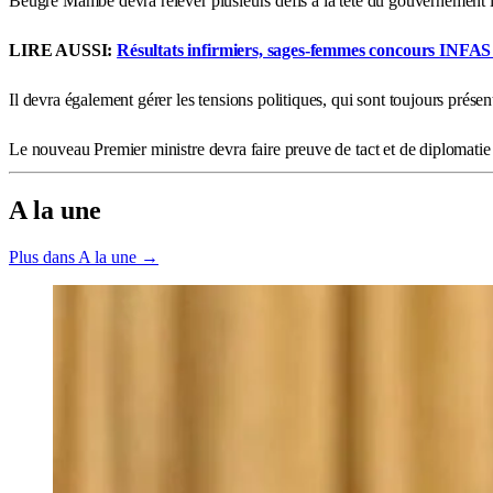
Beugré Mambé devra relever plusieurs défis à la tête du gouvernement i
LIRE AUSSI:
Résultats infirmiers, sages-femmes concours INFAS 2
Il devra également gérer les tensions politiques, qui sont toujours présen
Le nouveau Premier ministre devra faire preuve de tact et de diplomatie p
A la une
Plus dans A la une →