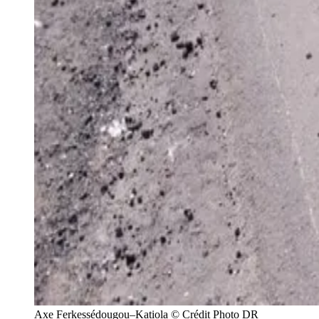
Axe Ferkessédougou–Katiola © Crédit Photo DR