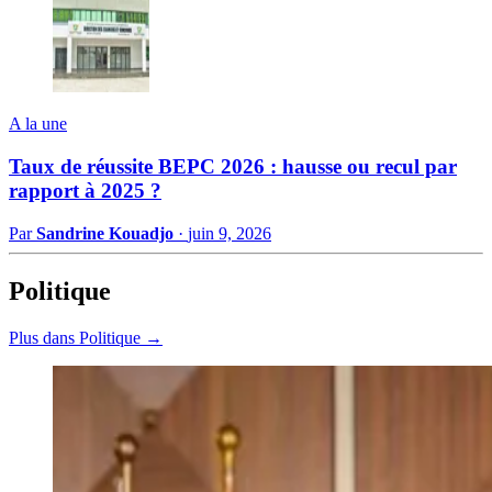
A la une
Taux de réussite BEPC 2026 : hausse ou recul par
rapport à 2025 ?
Par
Sandrine Kouadjo
·
juin 9, 2026
Politique
Plus dans Politique →