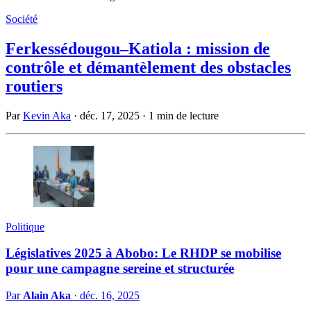
Société
Ferkessédougou–Katiola : mission de
contrôle et démantèlement des obstacles
routiers
Par
Kevin Aka
·
déc. 17, 2025
·
1 min de lecture
Politique
Législatives 2025 à Abobo: Le RHDP se mobilise
pour une campagne sereine et structurée
Par
Alain Aka
·
déc. 16, 2025