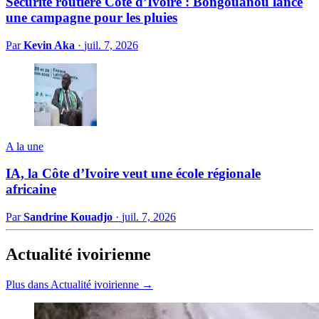
Sécurité routière Côte d’Ivoire : Bongouanou lance
une campagne pour les pluies
Par
Kevin Aka
·
juil. 7, 2026
A la une
IA, la Côte d’Ivoire veut une école régionale
africaine
Par
Sandrine Kouadjo
·
juil. 7, 2026
Actualité ivoirienne
Plus dans Actualité ivoirienne →