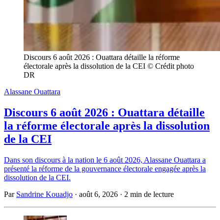
Discours 6 août 2026 : Ouattara détaille la réforme 
électorale après la dissolution de la CEI © Crédit photo 
DR
Alassane Ouattara
Discours 6 août 2026 : Ouattara détaille
la réforme électorale après la dissolution
de la CEI
Dans son discours à la nation le 6 août 2026, Alassane Ouattara a
présenté la réforme de la gouvernance électorale engagée après la
dissolution de la CEI.
Par
Sandrine Kouadjo
·
août 6, 2026
·
2 min de lecture