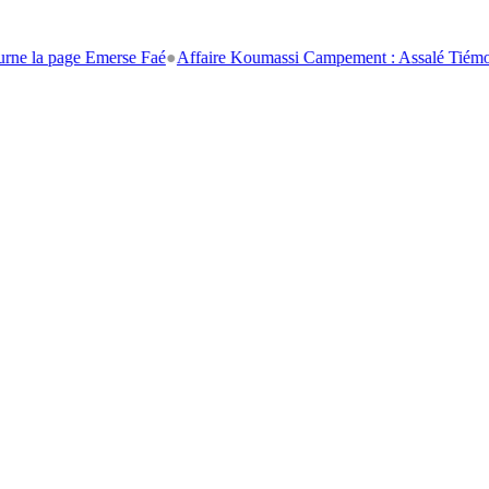
age Emerse Faé
●
Affaire Koumassi Campement : Assalé Tiémoko et Stép