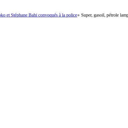
hane Bahi convoqués à la police
●
Super, gasoil, pétrole lampant: le ca