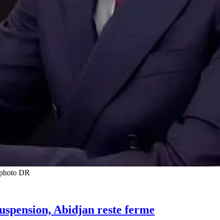
t photo DR
suspension, Abidjan reste ferme