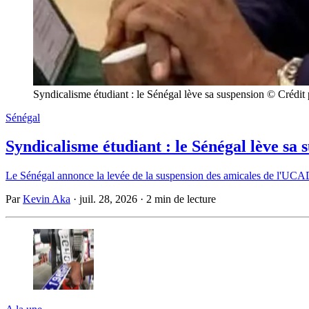
Syndicalisme étudiant : le Sénégal lève sa suspension © Crédi
Sénégal
Syndicalisme étudiant : le Sénégal lève sa 
Le Sénégal annonce la levée de la suspension des amicales de l'UCAD, 
Par
Kevin Aka
·
juil. 28, 2026
·
2 min de lecture