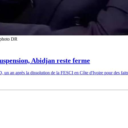
t photo DR
suspension, Abidjan reste ferme
un an après la dissolution de la FESCI en Côte d'Ivoire pour des faits 