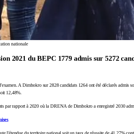
tion nationale
sion 2021 du BEPC 1779 admis sur 5272 cand
res d'examen. A Dimbokro sur 2828 candidats 1264 ont été déclarés admis 
soit 12,48%.
oints par rapport à 2020 où la DRENA de Dimbokro a enregistré 2030 admi
mises
ute l'étendue du territoire national soit un taux de réussite de 41,27% co