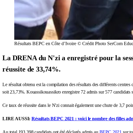
Résultats BEPC en Côte d’Ivoire © Crédit Photo SerCom Educa
La DRENA du N'zi a enregistré pour la ses
réussite de 33,74%.
Le résultat obtenu est la compilation des résultats des différents cent
soit 23,73%. Kouassikouassikro enregistre 72 admis sur 577 candidats 
Ce taux de réussite dans le N'zi connait également une chute de 3,7 p
LIRE AUSSI:
Résultats BEPC 2021 : voici le nombre des filles ad
Au total 193.398 candidats ont été déclarés admis au
BEPC 2021
sur to