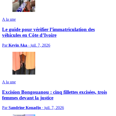
A la une
Le guide pour vérifier l’immatriculation des
véhicules en Côte d’Ivoire
Par
Kevin Aka
·
juil. 7, 2026
A la une
Excision Bongouanou : cinq fillettes excisées, trois
femmes devant la justice
Par
Sandrine Kouadjo
·
juil. 7, 2026