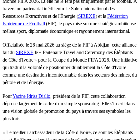
Monde FIFA 2026. Et elle ne le fera pas uniquement par le football. À
travers un partenariat inédit entre le Salon International des
Ressources Extractives et de l'Énergie (
SIREXE
) et la
Fédération
Ivoirienne de Football
(FIF), le pays mise sur une stratégie ambitieuse
mêlant sport, diplomatie économique et rayonnement international.
Officialisée le 26 mai 2026 au siège de la FIF à Abidjan, cette alliance
fait du
SIREXE
le « Partenaire Travel and Ceremony des Éléphants
de Côte d'Ivoire » pour la Coupe du Monde FIFA 2026. Une initiative
qui traduit la volonté de positionner durablement la Côte d'Ivoire
comme une destination incontournable dans les secteurs des mines, du
pétrole et de l'énergie.
Pour
Yacine Idriss Diallo
, président de la FIF, cette collaboration
dépasse largement le cadre d'un simple sponsoring. Elle s'inscrit dans
une vision globale de promotion du pays à travers ses symboles les
plus forts.
« Le meilleur ambassadeur de la Côte d'Ivoire, ce sont les Éléphants
», a-t-il affirmé, saluant le retour de la sélection ivoirienne sur la scène