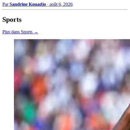
Par
Sandrine Kouadjo
·
août 6, 2026
Sports
Plus dans Sports →