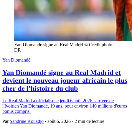
Yan Diomandé signe au Real Madrid © Crédit photo 
DR
Yan Diomandé
Yan Diomandé signe au Real Madrid et
devient le nouveau joueur africain le plus
cher de l'histoire du club
Le Real Madrid a officialisé le jeudi 6 août 2026 l'arrivée de
l'Ivoirien Yan Diomandé, 19 ans, pour environ 140 millions d'euros
bonus compris.
Par
Sandrine Kouadjo
·
août 6, 2026
·
2 min de lecture