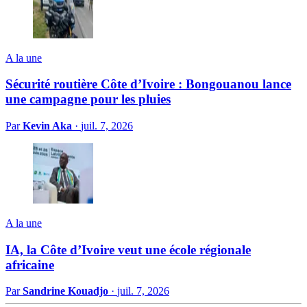
A la une
Sécurité routière Côte d’Ivoire : Bongouanou lance
une campagne pour les pluies
Par
Kevin Aka
·
juil. 7, 2026
A la une
IA, la Côte d’Ivoire veut une école régionale
africaine
Par
Sandrine Kouadjo
·
juil. 7, 2026