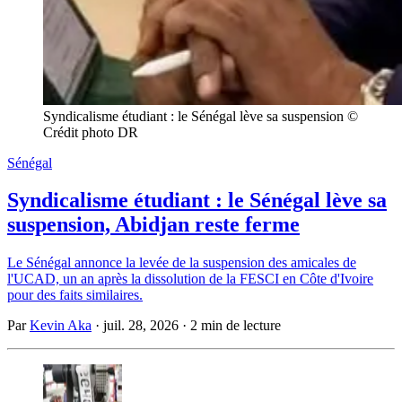
Syndicalisme étudiant : le Sénégal lève sa suspension © 
Crédit photo DR
Sénégal
Syndicalisme étudiant : le Sénégal lève sa
suspension, Abidjan reste ferme
Le Sénégal annonce la levée de la suspension des amicales de
l'UCAD, un an après la dissolution de la FESCI en Côte d'Ivoire
pour des faits similaires.
Par
Kevin Aka
·
juil. 28, 2026
·
2 min de lecture