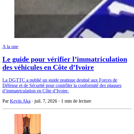
A la une
Le guide pour vérifier l’immatriculation
des véhicules en Côte d’Ivoire
La DGTTC a publié un guide pratique destiné aux Forces de
Défense et de Sécurité pour contrôler la conformité des plaques
d’immatriculation en Côte d’Ivoire.
Par
Kevin Aka
·
juil. 7, 2026
·
1 min de lecture