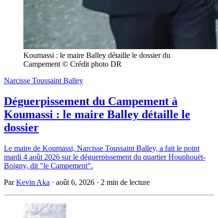
Koumassi : le maire Balley détaille le dossier du 
Campement © Crédit photo DR
Narcisse Toussaint Balley
Déguerpissement du Campement à
Koumassi : le maire Balley détaille le
dossier
Le maire de Koumassi, Narcisse Toussaint Balley, a fait le point
mardi 4 août 2026 sur le déguerpissement du quartier Houphouët-
Boigny, dit "le Campement".
Par
Kevin Aka
·
août 6, 2026
·
2 min de lecture