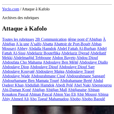
Yeclo.com
/
Attaque à Kafolo
Archives des rubriques
Attaque à Kafolo
Toutes les rubriques
2B Communication
4ème pont d’Abidjan
À
Abidjan
A la une
A'salfo
Abatta
Abattoir de Port-Bouët
Abbas
Mousavi
Abbey
Abdalla Hamdok
Abdel Fattah Al-Burhan
Abdel
Fattah Al-Sissi
Abdelaziz Bouteflika
Abdelaziz Djerad
Abdellatif
Mekki
Abdelmadjid Tebboune
Abdon Bayeto
Abdou Diouf
Abdoufata Cho Mahama
Abdoulaye Ben Méité
Abdoulaye Diallo
Abdoulaye Diop
Abdoulaye Diouf
Abdoulaye Diouf Sarr
Abdoulaye Kouyaté
Abdoulaye Maïga
Abdoulaye Traoré
Abdoulaye Wade
Abdourahmane Cissé
Abdourahmane Sangaré
Abdourhamane Ben Mamata Touré
Abdrahamane Berté
Abdul
Qadeer Khan
Abdullah Hamdok
Abedi Pelé
Abel Naki
Abengourou
Abi-Daman Koné
Abidjan
Abidjan Mall
Abidjanaise
Abinan
Kouakou Pascal
Abinan Pascal
Abion Yao Eli
Abir Moussi
Abissa
Abiy Ahmed Ali
Abo Tagué Mahamadou
Abobo
Abobo Baoulé