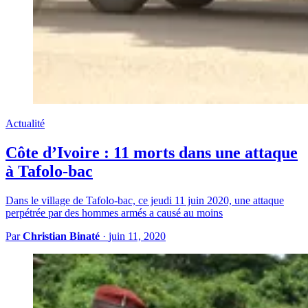
Actualité
Côte d’Ivoire : 11 morts dans une attaque
à Tafolo-bac
Dans le village de Tafolo-bac, ce jeudi 11 juin 2020, une attaque
perpétrée par des hommes armés a causé au moins
Par
Christian Binaté
·
juin 11, 2020