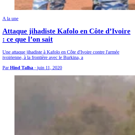
A la une
Attaque jihadiste Kafolo en Côte d’Ivoire
: ce que l’on sait
Une attaque jihadiste à Kafolo en Côte d'Ivoire contre l'armée
ivoirienne, à la frontière avec le Burkina, a
Par
Hind Talha
·
juin 11, 2020