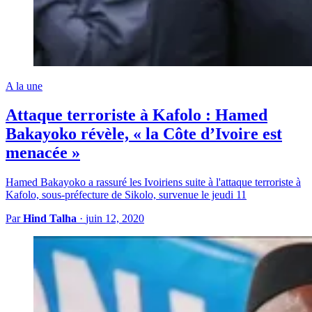
A la une
Attaque terroriste à Kafolo : Hamed
Bakayoko révèle, « la Côte d’Ivoire est
menacée »
Hamed Bakayoko a rassuré les Ivoiriens suite à l'attaque terroriste à
Kafolo, sous-préfecture de Sikolo, survenue le jeudi 11
Par
Hind Talha
·
juin 12, 2020