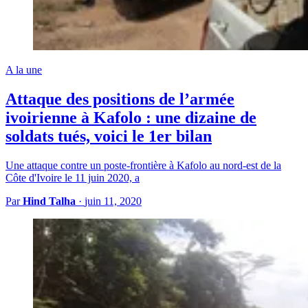
A la une
Attaque des positions de l’armée
ivoirienne à Kafolo : une dizaine de
soldats tués, voici le 1er bilan
Une attaque contre un poste-frontière à Kafolo au nord-est de la
Côte d'Ivoire le 11 juin 2020, a
Par
Hind Talha
·
juin 11, 2020