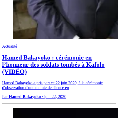
Actualité
Hamed Bakayoko : cérémonie en
l’honneur des soldats tombés à Kafolo
(VIDÉO)
Hamed Bakayoko a pris part ce 22 juin 2020, à la cérémonie
d'observation d'une minute de silence en
Par
Hamed Bakayoko
·
juin 22, 2020