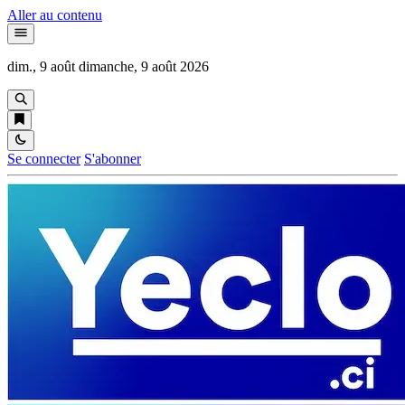
Aller au contenu
dim., 9 août
dimanche, 9 août 2026
Se connecter
S'abonner