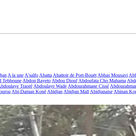
jan
A la une
A'salfo
Abatta
Abattoir de Port-Bouët
Abbas Mousavi
Ab
d Tebboune
Abdon Bayeto
Abdou Diouf
Abdoufata Cho Mahama
Abdo
bdoulaye Traoré
Abdoulaye Wade
Abdourahmane Cissé
Abdourahman
ourou
Abi-Daman Koné
Abidjan
Abidjan Mall
Abidjanaise
Abinan Kou