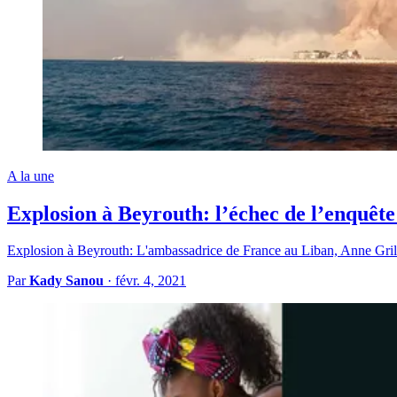
A la une
Explosion à Beyrouth: l’échec de l’enquête
Explosion à Beyrouth: L'ambassadrice de France au Liban, Anne Grillo,
Par
Kady Sanou
·
févr. 4, 2021