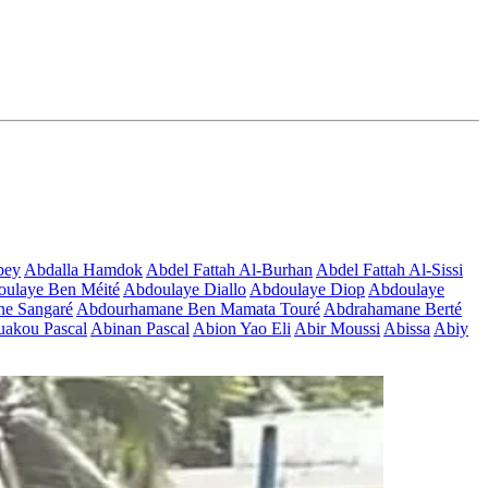
bey
Abdalla Hamdok
Abdel Fattah Al-Burhan
Abdel Fattah Al-Sissi
ulaye Ben Méité
Abdoulaye Diallo
Abdoulaye Diop
Abdoulaye
e Sangaré
Abdourhamane Ben Mamata Touré
Abdrahamane Berté
akou Pascal
Abinan Pascal
Abion Yao Eli
Abir Moussi
Abissa
Abiy