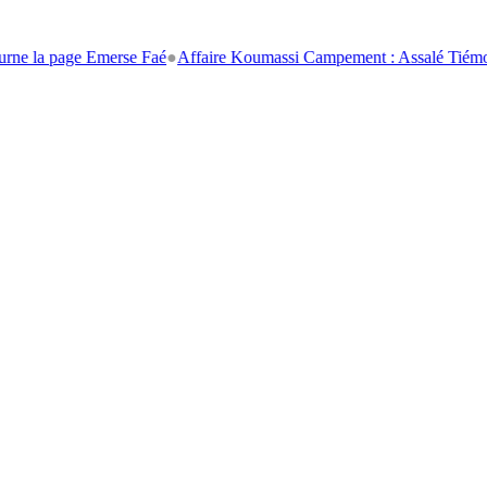
ge Emerse Faé
●
Affaire Koumassi Campement : Assalé Tiémoko et Stéph