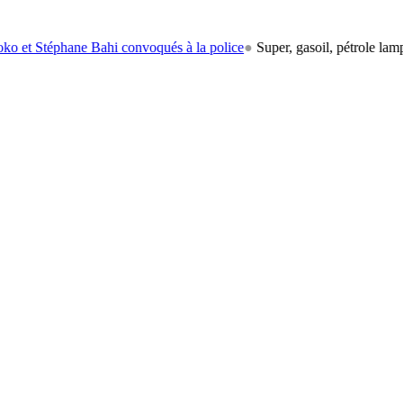
ane Bahi convoqués à la police
●
Super, gasoil, pétrole lampant: le car