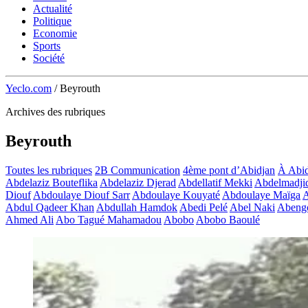
Actualité
Politique
Economie
Sports
Société
Yeclo.com
/
Beyrouth
Archives des rubriques
Beyrouth
Toutes les rubriques
2B Communication
4ème pont d’Abidjan
À Abid
Abdelaziz Bouteflika
Abdelaziz Djerad
Abdellatif Mekki
Abdelmadji
Diouf
Abdoulaye Diouf Sarr
Abdoulaye Kouyaté
Abdoulaye Maïga
A
Abdul Qadeer Khan
Abdullah Hamdok
Abedi Pelé
Abel Naki
Abeng
Ahmed Ali
Abo Tagué Mahamadou
Abobo
Abobo Baoulé