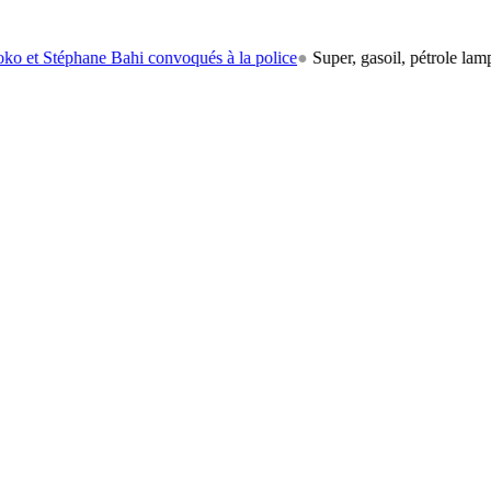
ane Bahi convoqués à la police
●
Super, gasoil, pétrole lampant: le ca