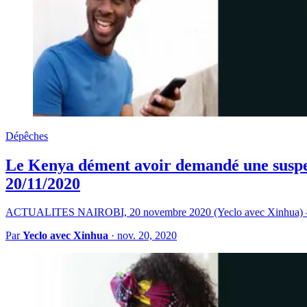
Dépêches
Le Kenya dément avoir demandé une suspens
20/11/2020
ACTUALITES NAIROBI, 20 novembre 2020 (Yeclo avec Xinhua) — Le
Par
Yeclo avec Xinhua
·
nov. 20, 2020