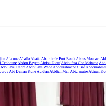
jan
A la une
A'salfo
Abatta
Abattoir de Port-Bouët
Abbas Mousavi
Ab
d Tebboune
Abdon Bayeto
Abdou Diouf
Abdoufata Cho Mahama
Abdo
bdoulaye Traoré
Abdoulaye Wade
Abdourahmane Cissé
Abdourahman
ourou
Abi-Daman Koné
Abidjan
Abidjan Mall
Abidjanaise
Abinan Kou