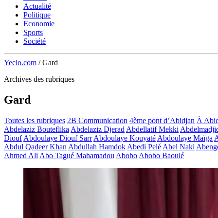
Actualité
Politique
Economie
Sports
Société
Yeclo.com
/
Gard
Archives des rubriques
Gard
Toutes les rubriques
2B Communication
4ème pont d’Abidjan
À Abid
Abdelaziz Bouteflika
Abdelaziz Djerad
Abdellatif Mekki
Abdelmadji
Diouf
Abdoulaye Diouf Sarr
Abdoulaye Kouyaté
Abdoulaye Maïga
A
Abdul Qadeer Khan
Abdullah Hamdok
Abedi Pelé
Abel Naki
Abeng
Ahmed Ali
Abo Tagué Mahamadou
Abobo
Abobo Baoulé