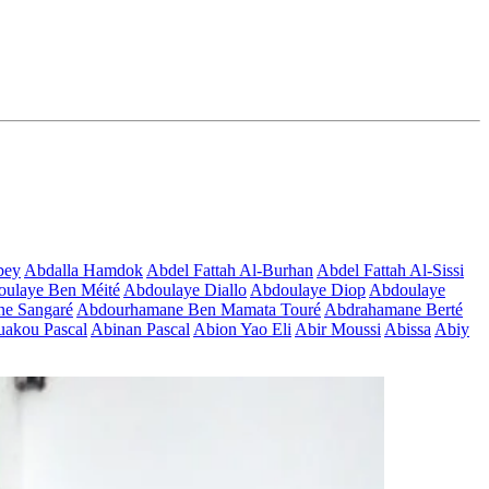
bey
Abdalla Hamdok
Abdel Fattah Al-Burhan
Abdel Fattah Al-Sissi
ulaye Ben Méité
Abdoulaye Diallo
Abdoulaye Diop
Abdoulaye
e Sangaré
Abdourhamane Ben Mamata Touré
Abdrahamane Berté
akou Pascal
Abinan Pascal
Abion Yao Eli
Abir Moussi
Abissa
Abiy