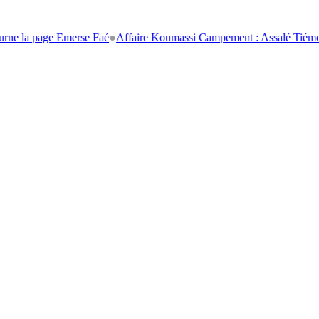
age Emerse Faé
●
Affaire Koumassi Campement : Assalé Tiémoko et Stéph