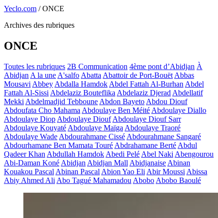
Yeclo.com
/
ONCE
Archives des rubriques
ONCE
Toutes les rubriques
2B Communication
4ème pont d’Abidjan
À
Abidjan
A la une
A'salfo
Abatta
Abattoir de Port-Bouët
Abbas
Mousavi
Abbey
Abdalla Hamdok
Abdel Fattah Al-Burhan
Abdel
Fattah Al-Sissi
Abdelaziz Bouteflika
Abdelaziz Djerad
Abdellatif
Mekki
Abdelmadjid Tebboune
Abdon Bayeto
Abdou Diouf
Abdoufata Cho Mahama
Abdoulaye Ben Méité
Abdoulaye Diallo
Abdoulaye Diop
Abdoulaye Diouf
Abdoulaye Diouf Sarr
Abdoulaye Kouyaté
Abdoulaye Maïga
Abdoulaye Traoré
Abdoulaye Wade
Abdourahmane Cissé
Abdourahmane Sangaré
Abdourhamane Ben Mamata Touré
Abdrahamane Berté
Abdul
Qadeer Khan
Abdullah Hamdok
Abedi Pelé
Abel Naki
Abengourou
Abi-Daman Koné
Abidjan
Abidjan Mall
Abidjanaise
Abinan
Kouakou Pascal
Abinan Pascal
Abion Yao Eli
Abir Moussi
Abissa
Abiy Ahmed Ali
Abo Tagué Mahamadou
Abobo
Abobo Baoulé