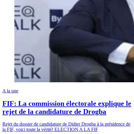
A la une
FIF: La commission électorale explique le
rejet de la candidature de Drogba
Rejet du dossier de candidature de Didier Drogba à la présidence de
la FIF, voici toute la vérité! ELECTION A LA FIF