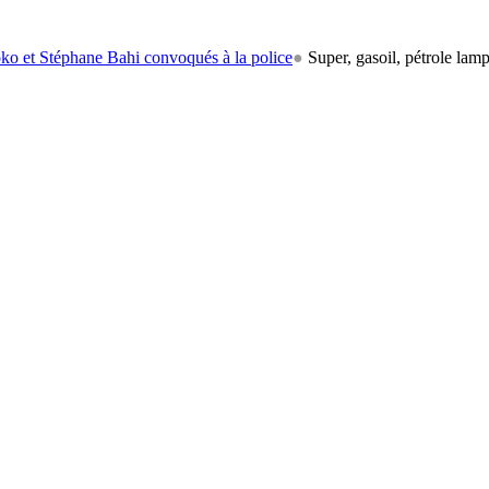
ne Bahi convoqués à la police
●
Super, gasoil, pétrole lampant: le carb