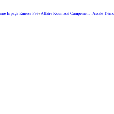
e Emerse Faé
●
Affaire Koumassi Campement : Assalé Tiémoko et Stépha