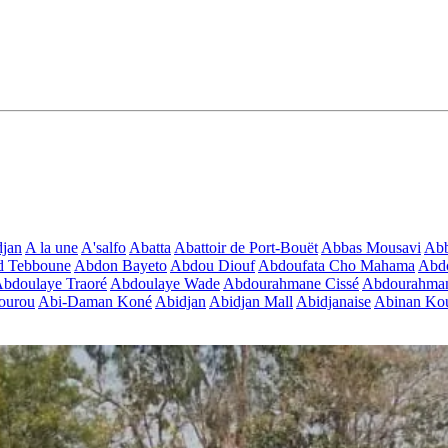
jan
A la une
A'salfo
Abatta
Abattoir de Port-Bouët
Abbas Mousavi
Ab
d Tebboune
Abdon Bayeto
Abdou Diouf
Abdoufata Cho Mahama
Abdo
bdoulaye Traoré
Abdoulaye Wade
Abdourahmane Cissé
Abdourahman
ourou
Abi-Daman Koné
Abidjan
Abidjan Mall
Abidjanaise
Abinan Kou