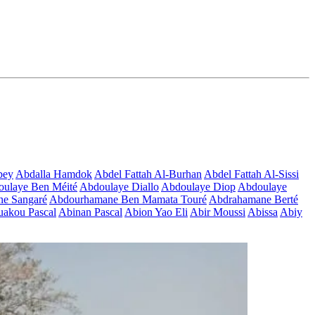
bey
Abdalla Hamdok
Abdel Fattah Al-Burhan
Abdel Fattah Al-Sissi
ulaye Ben Méité
Abdoulaye Diallo
Abdoulaye Diop
Abdoulaye
e Sangaré
Abdourhamane Ben Mamata Touré
Abdrahamane Berté
akou Pascal
Abinan Pascal
Abion Yao Eli
Abir Moussi
Abissa
Abiy