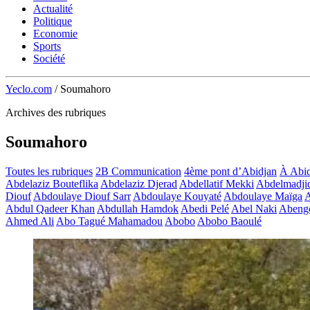
Actualité
Politique
Economie
Sports
Société
Yeclo.com
/
Soumahoro
Archives des rubriques
Soumahoro
Toutes les rubriques
2B Communication
4ème pont d’Abidjan
À Abid
Abdelaziz Bouteflika
Abdelaziz Djerad
Abdellatif Mekki
Abdelmadji
Diouf
Abdoulaye Diouf Sarr
Abdoulaye Kouyaté
Abdoulaye Maïga
A
Abdul Qadeer Khan
Abdullah Hamdok
Abedi Pelé
Abel Naki
Abeng
Ahmed Ali
Abo Tagué Mahamadou
Abobo
Abobo Baoulé