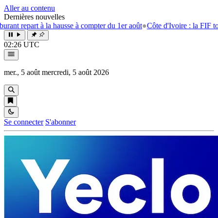
Aller au contenu
Dernières nouvelles
nt repart à la hausse à compter du 1er août
●
Côte d'Ivoire : la FIF tourn
02:26 UTC
mer., 5 août
mercredi, 5 août 2026
Se connecter
S'abonner