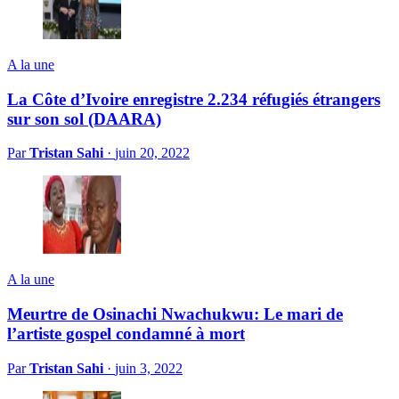
A la une
La Côte d’Ivoire enregistre 2.234 réfugiés étrangers
sur son sol (DAARA)
Par
Tristan Sahi
·
juin 20, 2022
A la une
Meurtre de Osinachi Nwachukwu: Le mari de
l’artiste gospel condamné à mort
Par
Tristan Sahi
·
juin 3, 2022