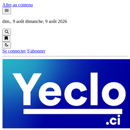
Aller au contenu
dim., 9 août
dimanche, 9 août 2026
Se connecter
S'abonner