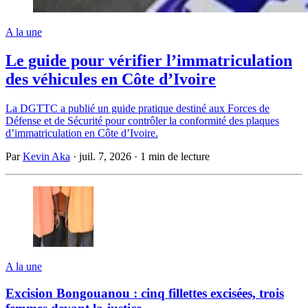
A la une
Le guide pour vérifier l’immatriculation
des véhicules en Côte d’Ivoire
La DGTTC a publié un guide pratique destiné aux Forces de
Défense et de Sécurité pour contrôler la conformité des plaques
d’immatriculation en Côte d’Ivoire.
Par
Kevin Aka
·
juil. 7, 2026
·
1 min de lecture
A la une
Excision Bongouanou : cinq fillettes excisées, trois