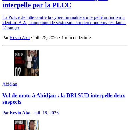
interpellé par la PLCC
La Police de lutte contre la cybercriminalité a interpellé un individu
identifié B.A., soupçonné de sextorsion sur deux mineurs résidant à
l'étranger.
Par
Kevin Aka
·
juil. 26, 2026
·
1 min de lecture
Abidjan
Vol de moto à Abidjan : la BRI SUD interpelle deux
suspects
Par
Kevin Aka
·
juil. 18, 2026