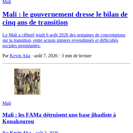
Mali
Mali : le gouvernement dresse le bilan de
cinq ans de transition
Le Mali a clôturé jeudi 6 août 2026 des semaines de concertations
sur la transition, entre acquis miniers revendiqués et difficultés
sociales persistantes.
Par
Kevin Aka
·
août 7, 2026
·
3 min de lecture
Mali
Mali : les FAMa détruisent une base jihadiste à
Kouakourou
Par
Kevin Aka
·
août 3, 2026