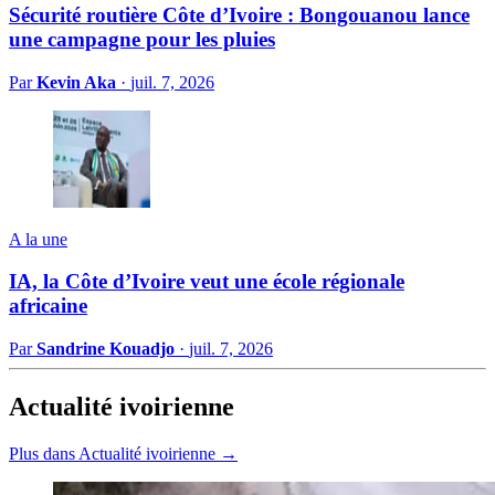
Sécurité routière Côte d’Ivoire : Bongouanou lance
une campagne pour les pluies
Par
Kevin Aka
·
juil. 7, 2026
A la une
IA, la Côte d’Ivoire veut une école régionale
africaine
Par
Sandrine Kouadjo
·
juil. 7, 2026
Actualité ivoirienne
Plus dans Actualité ivoirienne →