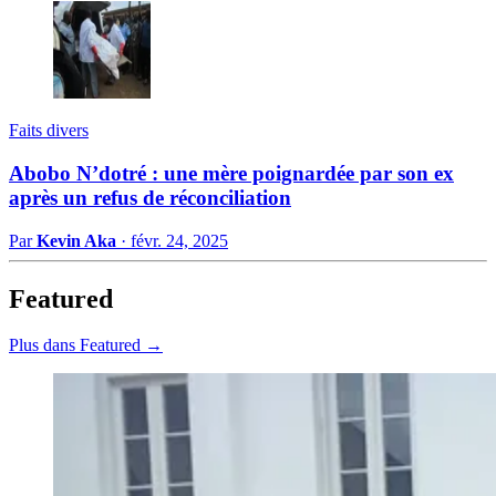
Faits divers
Abobo N’dotré : une mère poignardée par son ex
après un refus de réconciliation
Par
Kevin Aka
·
févr. 24, 2025
Featured
Plus dans Featured →