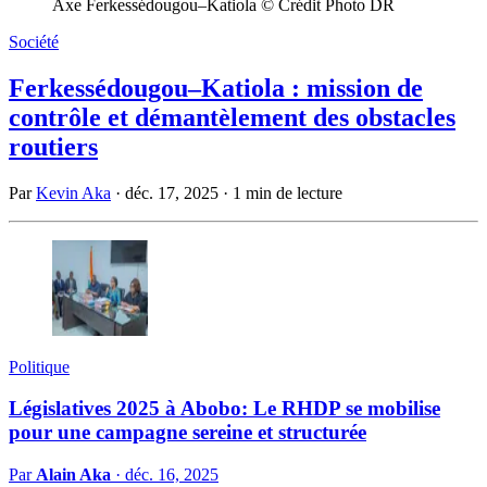
Axe Ferkessédougou–Katiola © Crédit Photo DR
Société
Ferkessédougou–Katiola : mission de
contrôle et démantèlement des obstacles
routiers
Par
Kevin Aka
·
déc. 17, 2025
·
1 min de lecture
Politique
Législatives 2025 à Abobo: Le RHDP se mobilise
pour une campagne sereine et structurée
Par
Alain Aka
·
déc. 16, 2025