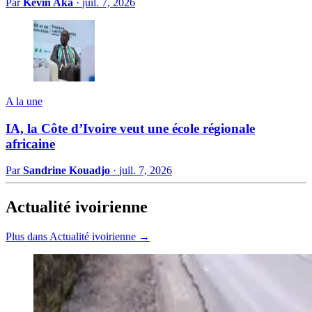
Par
Kevin Aka
·
juil. 7, 2026
A la une
IA, la Côte d’Ivoire veut une école régionale
africaine
Par
Sandrine Kouadjo
·
juil. 7, 2026
Actualité ivoirienne
Plus dans Actualité ivoirienne →