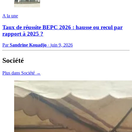
A la une
Taux de réussite BEPC 2026 : hausse ou recul par
rapport à 2025 ?
Par
Sandrine Kouadjo
·
juin 9, 2026
Société
Plus dans Société →