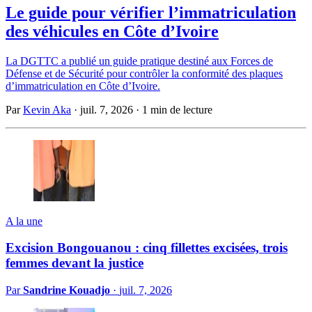
Le guide pour vérifier l’immatriculation
des véhicules en Côte d’Ivoire
La DGTTC a publié un guide pratique destiné aux Forces de
Défense et de Sécurité pour contrôler la conformité des plaques
d’immatriculation en Côte d’Ivoire.
Par
Kevin Aka
·
juil. 7, 2026
·
1 min de lecture
A la une
Excision Bongouanou : cinq fillettes excisées, trois
femmes devant la justice
Par
Sandrine Kouadjo
·
juil. 7, 2026