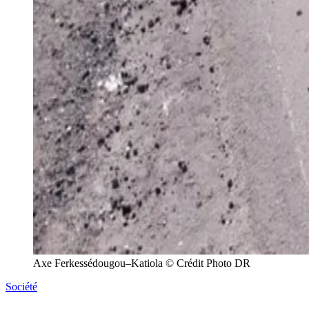
Axe Ferkessédougou–Katiola © Crédit Photo DR
Société