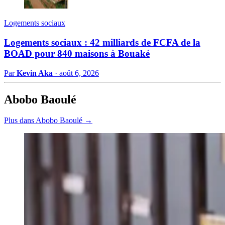
Logements sociaux
Logements sociaux : 42 milliards de FCFA de la
BOAD pour 840 maisons à Bouaké
Par
Kevin Aka
·
août 6, 2026
Abobo Baoulé
Plus dans Abobo Baoulé →