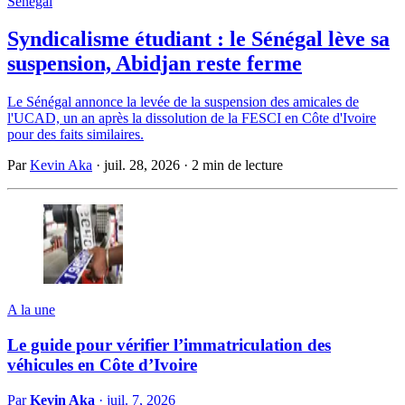
Sénégal
Syndicalisme étudiant : le Sénégal lève sa
suspension, Abidjan reste ferme
Le Sénégal annonce la levée de la suspension des amicales de
l'UCAD, un an après la dissolution de la FESCI en Côte d'Ivoire
pour des faits similaires.
Par
Kevin Aka
·
juil. 28, 2026
·
2 min de lecture
A la une
Le guide pour vérifier l’immatriculation des
véhicules en Côte d’Ivoire
Par
Kevin Aka
·
juil. 7, 2026