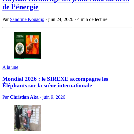
de l’énergie
Par
Sandrine Kouadjo
·
juin 24, 2026
·
4 min de lecture
A la une
Mondial 2026 : le SIREXE accompagne les
Éléphants sur la scène internationale
Par
Christian Aka
·
juin 9, 2026