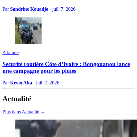
Par
Sandrine Kouadjo
·
juil. 7, 2026
A la une
Sécurité routière Côte d’Ivoire : Bongouanou lance
une campagne pour les pluies
Par
Kevin Aka
·
juil. 7, 2026
Actualité
Plus dans Actualité →