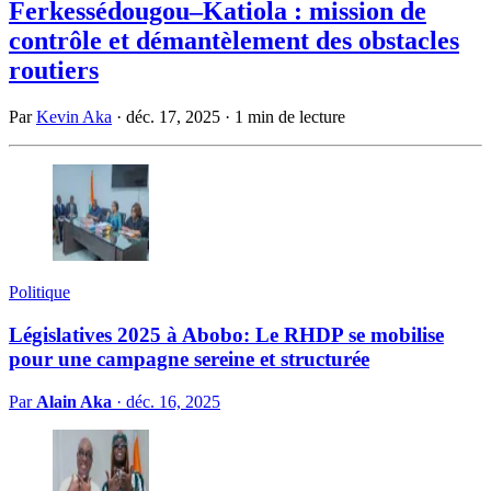
Ferkessédougou–Katiola : mission de
contrôle et démantèlement des obstacles
routiers
Par
Kevin Aka
·
déc. 17, 2025
·
1 min de lecture
Politique
Législatives 2025 à Abobo: Le RHDP se mobilise
pour une campagne sereine et structurée
Par
Alain Aka
·
déc. 16, 2025