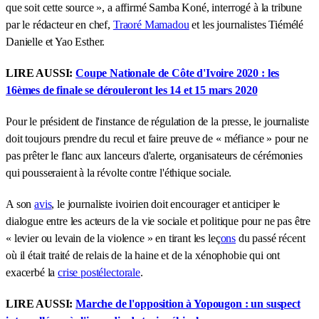
que soit cette source », a affirmé Samba Koné, interrogé à la tribune
par le rédacteur en chef,
Traoré Mamadou
et les journalistes Tiémélé
Danielle et Yao Esther.
LIRE AUSSI:
Coupe Nationale de Côte d'Ivoire 2020 : les
16èmes de finale se dérouleront les 14 et 15 mars 2020
Pour le président de l'instance de régulation de la presse, le journaliste
doit toujours prendre du recul et faire preuve de « méfiance » pour ne
pas prêter le flanc aux lanceurs d'alerte, organisateurs de cérémonies
qui pousseraient à la révolte contre l'éthique sociale.
A son
avis
, le journaliste ivoirien doit encourager et anticiper le
dialogue entre les acteurs de la vie sociale et politique pour ne pas être
« levier ou levain de la violence » en tirant les leç
ons
du passé récent
où il était traité de relais de la haine et de la xénophobie qui ont
exacerbé la
crise postélectorale
.
LIRE AUSSI:
Marche de l'opposition à Yopougon : un suspect