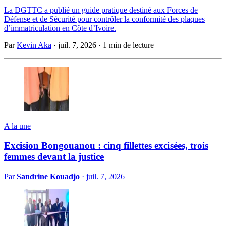
La DGTTC a publié un guide pratique destiné aux Forces de
Défense et de Sécurité pour contrôler la conformité des plaques
d’immatriculation en Côte d’Ivoire.
Par
Kevin Aka
·
juil. 7, 2026
·
1 min de lecture
A la une
Excision Bongouanou : cinq fillettes excisées, trois
femmes devant la justice
Par
Sandrine Kouadjo
·
juil. 7, 2026