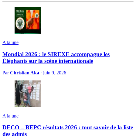
A la une
Mondial 2026 : le SIREXE accompagne les
Éléphants sur la scène internationale
Par
Christian Aka
·
juin 9, 2026
A la une
DECO – BEPC résultats 2026 : tout savoir de la liste
des admis