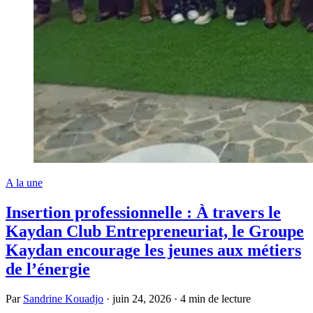
A la une
Insertion professionnelle : À travers le
Kaydan Club Entrepreneuriat, le Groupe
Kaydan encourage les jeunes aux métiers
de l’énergie
Par
Sandrine Kouadjo
·
juin 24, 2026
·
4 min de lecture