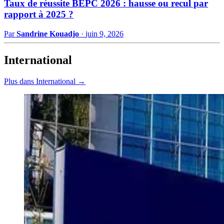
Taux de réussite BEPC 2026 : hausse ou recul par
rapport à 2025 ?
Par
Sandrine Kouadjo
·
juin 9, 2026
International
Plus dans International →