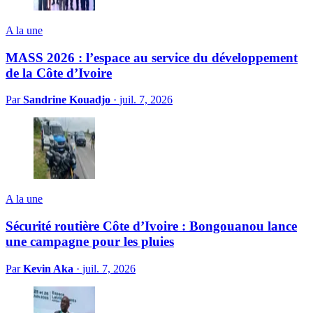
A la une
MASS 2026 : l’espace au service du développement
de la Côte d’Ivoire
Par
Sandrine Kouadjo
·
juil. 7, 2026
A la une
Sécurité routière Côte d’Ivoire : Bongouanou lance
une campagne pour les pluies
Par
Kevin Aka
·
juil. 7, 2026