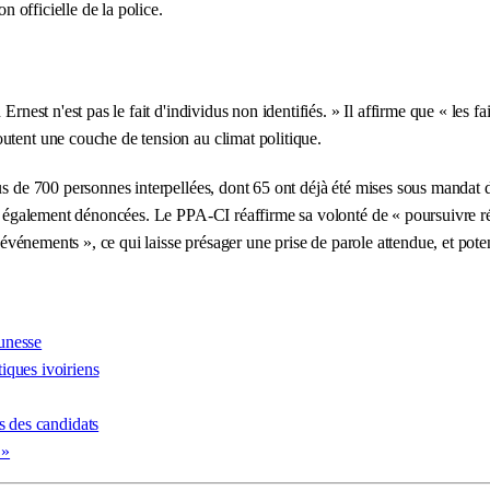
n officielle de la police.
Ernest n'est pas le fait d'individus non identifiés. » Il affirme que « les f
utent une couche de tension au climat politique.
lus de 700 personnes interpellées, dont 65 ont déjà été mises sous manda
nt également dénoncées. Le PPA-CI réaffirme sa volonté de « poursuivre ré
s événements », ce qui laisse présager une prise de parole attendue, et pote
eunesse
iques ivoiriens
s des candidats
 »