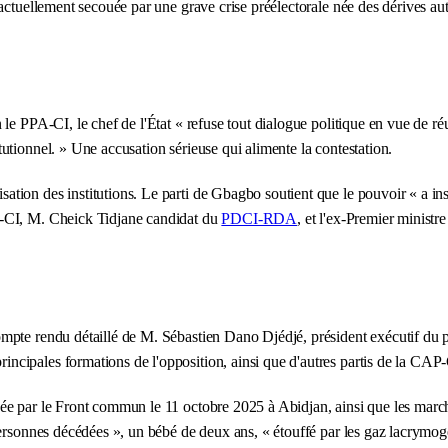
 actuellement secouée par une grave crise préélectorale née des dérives a
 PPA-CI, le chef de l'État « refuse tout dialogue politique en vue de réuni
utionnel. » Une accusation sérieuse qui alimente la contestation.
ion des institutions. Le parti de Gbagbo soutient que le pouvoir « a instr
A-CI, M. Cheick Tidjane candidat du
PDCI-RDA
, et l'ex-Premier minist
pte rendu détaillé de M. Sébastien Dano Djédjé, président exécutif du pa
cipales formations de l'opposition, ainsi que d'autres partis de la CAP-
e par le Front commun le 11 octobre 2025 à Abidjan, ainsi que les marches
ersonnes décédées », un bébé de deux ans, « étouffé par les gaz lacrymogène