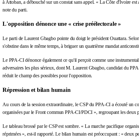
à Attoban, a débouché sur un constat sans appel. « La Côte d'Ivoire est
note du parti.
L'opposition dénonce une « crise préélectorale »
Le parti de Laurent Gbagbo pointe du doigt le président Ouattara. Selon le
s'obstine dans le même temps, à briguer un quatrième mandat anticonstit
Le PPA-CI dénonce également ce qu'il perçoit comme une instrumentalisat
adversaires les plus sérieux, dont M. Laurent Gbagbo, candidat du PP
réduit le champ des possibles pour l'opposition.
Répression et bilan humain
Au cours de la session extraordinaire, le CSP du PPA-CI a écouté un com
organisées par le Front commun PPA-CI/PDCI », regroupant les deux prin
Le tableau brossé par le CSP est sombre. « La marche pacifique organisé
réprimées », est-il rapporté. Le bilan humain est préoccupant : « deux p