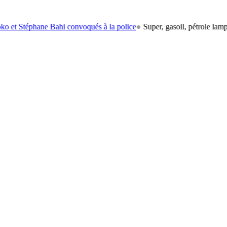
ane Bahi convoqués à la police
●
Super, gasoil, pétrole lampant: le car