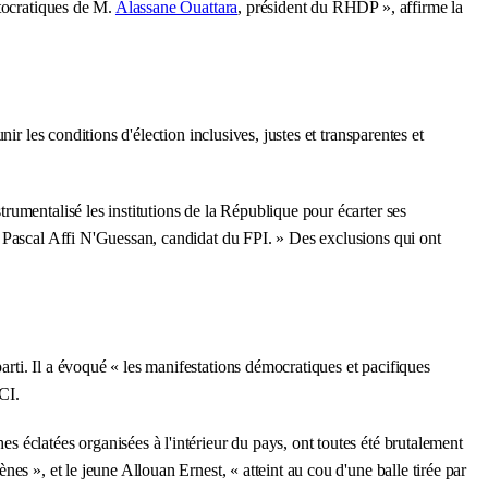
utocratiques de M.
Alassane Ouattara
, président du RHDP », affirme la
r les conditions d'élection inclusives, justes et transparentes et
umentalisé les institutions de la République pour écarter ses
re Pascal Affi N'Guessan, candidat du FPI. » Des exclusions qui ont
rti. Il a évoqué « les manifestations démocratiques et pacifiques
CI.
 éclatées organisées à l'intérieur du pays, ont toutes été brutalement
s », et le jeune Allouan Ernest, « atteint au cou d'une balle tirée par