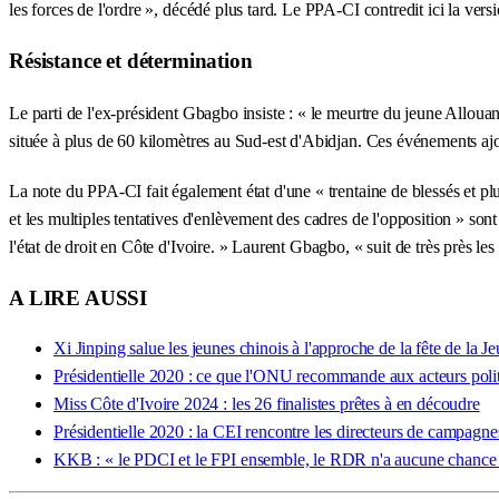
les forces de l'ordre », décédé plus tard. Le PPA-CI contredit ici la versio
Résistance et détermination
Le parti de l'ex-président Gbagbo insiste : « le meurtre du jeune Allouan 
située à plus de 60 kilomètres au Sud-est d'Abidjan. Ces événements ajo
La note du PPA-CI fait également état d'une « trentaine de blessés et p
et les multiples tentatives d'enlèvement des cadres de l'opposition » so
l'état de droit en Côte d'Ivoire. » Laurent Gbagbo, « suit de très près le
A LIRE AUSSI
Xi Jinping salue les jeunes chinois à l'approche de la fête de la J
Présidentielle 2020 : ce que l'ONU recommande aux acteurs polit
Miss Côte d'Ivoire 2024 : les 26 finalistes prêtes à en découdre
Présidentielle 2020 : la CEI rencontre les directeurs de campagne
KKB : « le PDCI et le FPI ensemble, le RDR n'a aucune chance