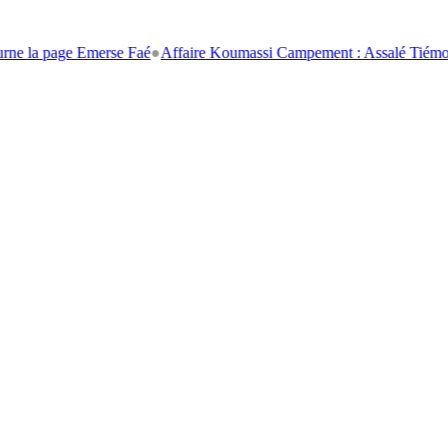
age Emerse Faé
●
Affaire Koumassi Campement : Assalé Tiémoko et Stéph