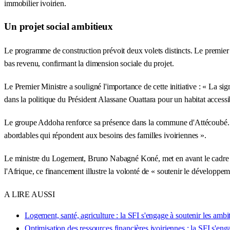
immobilier ivoirien.
Un projet social ambitieux
Le programme de construction prévoit deux volets distincts. Le premie
bas revenu, confirmant la dimension sociale du projet.
Le Premier Ministre a souligné l'importance de cette initiative : « La si
dans la politique du Président Alassane Ouattara pour un habitat accessi
Le groupe Addoha renforce sa présence dans la commune d'Attécoubé. S
abordables qui répondent aux besoins des familles ivoiriennes ».
Le ministre du Logement, Bruno Nabagné Koné, met en avant le cadre mac
l'Afrique, ce financement illustre la volonté de « soutenir le développem
A LIRE AUSSI
Logement, santé, agriculture : la SFI s'engage à soutenir les ambi
Optimisation des ressources financières ivoiriennes : la SFI s'en