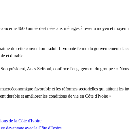
r concerne 4600 unités destinées aux ménages à revenu moyen et moyen i
gnature de cette convention traduit la volonté ferme du gouvernement d'acc
ble et durable.
on président, Anas Sefrioui, confirme l'engagement du groupe : « Nous r
roéconomique favorable et les réformes sectorielles qui attirent les inv
ent durable et améliorer les conditions de vie en Côte d'Ivoire ».
tions de la Côte d'Ivoire
gage davantage avec la Côte d'Ivoire