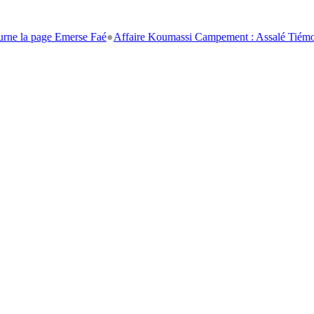
age Emerse Faé
●
Affaire Koumassi Campement : Assalé Tiémoko et Stéph