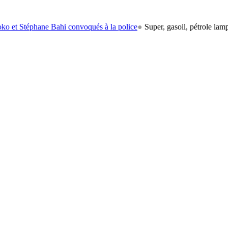
ane Bahi convoqués à la police
●
Super, gasoil, pétrole lampant: le ca