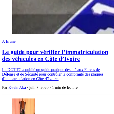
A la une
Le guide pour vérifier l’immatriculation
des véhicules en Côte d’Ivoire
La DGTTC a publié un guide pratique destiné aux Forces de
Défense et de Sécurité pour contrôler la conformité des plaques
d’immatriculation en Côte d’Ivoire.
Par
Kevin Aka
·
juil. 7, 2026
·
1 min de lecture