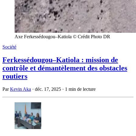
Axe Ferkessédougou–Katiola © Crédit Photo DR
Société
Ferkessédougou–Katiola : mission de
contrôle et démantèlement des obstacles
routiers
Par
Kevin Aka
·
déc. 17, 2025
·
1 min de lecture