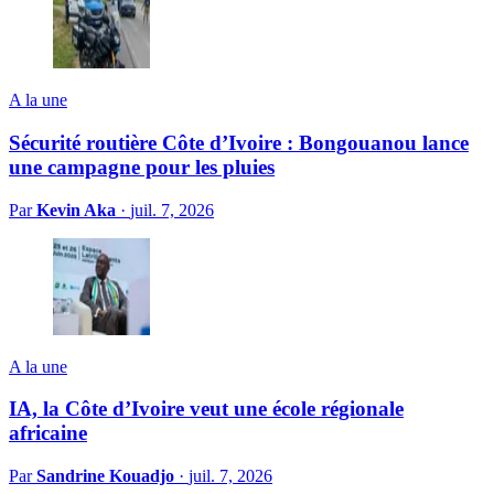
A la une
Sécurité routière Côte d’Ivoire : Bongouanou lance
une campagne pour les pluies
Par
Kevin Aka
·
juil. 7, 2026
A la une
IA, la Côte d’Ivoire veut une école régionale
africaine
Par
Sandrine Kouadjo
·
juil. 7, 2026