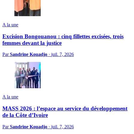
A la une
Excision Bongouanou : cinq fillettes excisées, trois
femmes devant la justice
Par
Sandrine Kouadjo
·
juil. 7, 2026
A la une
MASS 2026 : l’espace au service du développement
de la Côte d’Ivoire
Par
Sandrine Kouadjo
·
juil. 7, 2026