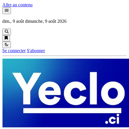
Aller au contenu
dim., 9 août
dimanche, 9 août 2026
Se connecter
S'abonner