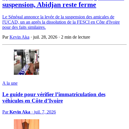
suspension, Abidjan reste ferme
Le Sénégal annonce la levée de la suspension des amicales de
l'UCAD, un an après la dissolution de la FESCI en Côte d'Ivoire
pour des faits similaires.
Par
Kevin Aka
·
juil. 28, 2026
·
2 min de lecture
A la une
Le guide pour vérifier l’immatriculation des
véhicules en Côte d’Ivoire
Par
Kevin Aka
·
juil. 7, 2026