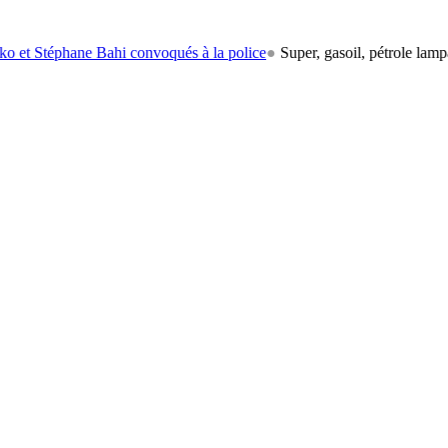
hane Bahi convoqués à la police
●
Super, gasoil, pétrole lampant: le ca