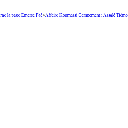
age Emerse Faé
●
Affaire Koumassi Campement : Assalé Tiémoko et Stép