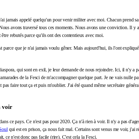
ai jamais appelé quelqu'un pour venir militer avec moi. Chacun prend sa r
ous avons traversé tous ces moments. Nous avons une conviction. Il y a eu
 être rebutés parce qu'ils ont des contentieux avec moi.
t parce que je n'ai jamais voulu gêner. Mais aujourd'hui, ils l'ont expliqué
aspora, qui sont en exil, je leur demande de nous rejoindre. Ici, il n'y a p
 camarades de la Fesci de m'accompagner quelque part. Je ne vais nulle pa
as faire tout ça et puis m'oublier. J'ai été quand même secrétaire généra
 voir
dans ce pays. Ce n'est pas pour 2020. Ça n'à rien à voir. Il n'y a pas d'a
Soul
qui est en prison, ça nous fait mal. Certains sont venus me voir, j'ai
it, ce n'est donc pas facile (rire). C'est cela la Fesci.