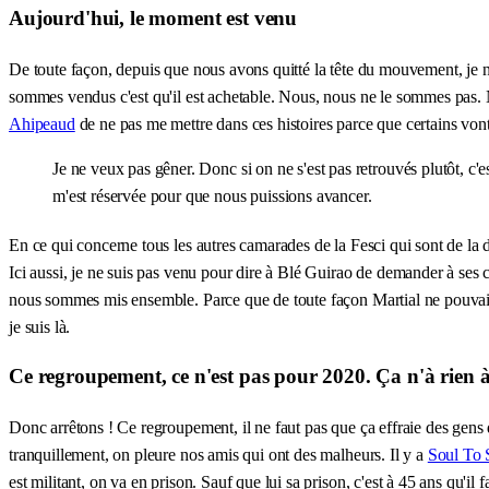
Aujourd'hui, le moment est venu
De toute façon, depuis que nous avons quitté la tête du mouvement, je n'
sommes vendus c'est qu'il est achetable. Nous, nous ne le sommes pas. N
Ahipeaud
de ne pas me mettre dans ces histoires parce que certains vont
Je ne veux pas gêner. Donc si on ne s'est pas retrouvés plutôt, c'es
m'est réservée pour que nous puissions avancer.
En ce qui concerne tous les autres camarades de la Fesci qui sont de la di
Ici aussi, je ne suis pas venu pour dire à Blé Guirao de demander à ses
nous sommes mis ensemble. Parce que de toute façon Martial ne pouvait p
je suis là.
Ce regroupement, ce n'est pas pour 2020. Ça n'à rien à
Donc arrêtons ! Ce regroupement, il ne faut pas que ça effraie des gens 
tranquillement, on pleure nos amis qui ont des malheurs. Il y a
Soul To 
est militant, on va en prison. Sauf que lui sa prison, c'est à 45 ans qu'il fa