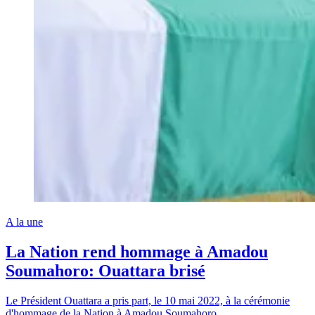
A la une
La Nation rend hommage à Amadou
Soumahoro: Ouattara brisé
Le Président Ouattara a pris part, le 10 mai 2022, à la cérémonie
d'hommage de la Nation à Amadou Soumahoro.