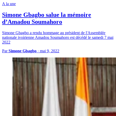
A la une
Simone Gbagbo salue la mémoire
d’Amadou Soumahoro
Simone Gbagbo a rendu hommage au président de l'Assemblée
nationale ivoirienne Amadou Soumahoro est décédé le samedi 7 mai
2022
Par
Simone Gbagbo
·
mai 9, 2022