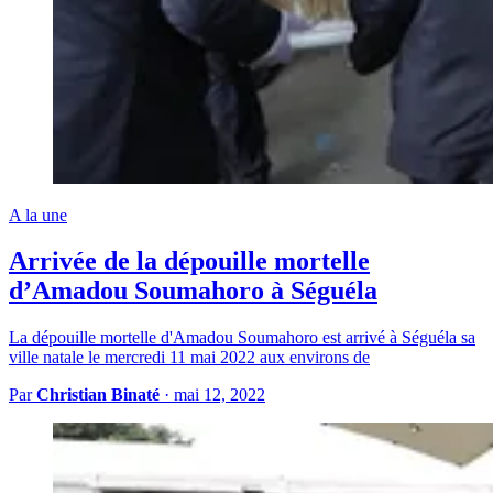
A la une
Arrivée de la dépouille mortelle
d’Amadou Soumahoro à Séguéla
La dépouille mortelle d'Amadou Soumahoro est arrivé à Séguéla sa
ville natale le mercredi 11 mai 2022 aux environs de
Par
Christian Binaté
·
mai 12, 2022