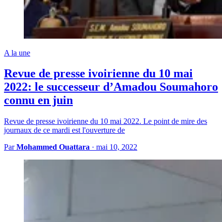
A la une
Revue de presse ivoirienne du 10 mai
2022: le successeur d’Amadou Soumahoro
connu en juin
Revue de presse ivoirienne du 10 mai 2022. Le point de mire des
journaux de ce mardi est l'ouverture de
Par
Mohammed Ouattara
·
mai 10, 2022