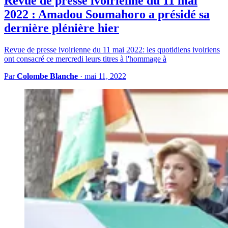
Revue de presse ivoirienne du 11 mai
2022 : Amadou Soumahoro a présidé sa
dernière plénière hier
Revue de presse ivoirienne du 11 mai 2022: les quotidiens ivoiriens
ont consacré ce mercredi leurs titres à l'hommage à
Par
Colombe Blanche
·
mai 11, 2022