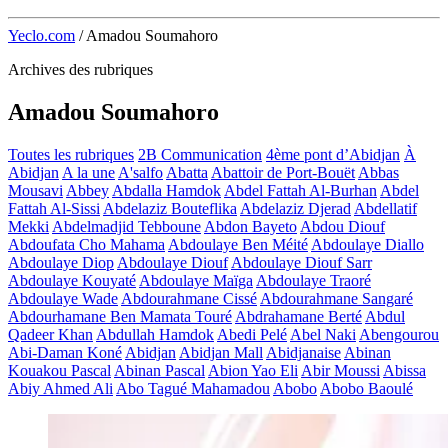
Yeclo.com
/
Amadou Soumahoro
Archives des rubriques
Amadou Soumahoro
Toutes les rubriques
2B Communication
4ème pont d’Abidjan
À
Abidjan
A la une
A'salfo
Abatta
Abattoir de Port-Bouët
Abbas
Mousavi
Abbey
Abdalla Hamdok
Abdel Fattah Al-Burhan
Abdel
Fattah Al-Sissi
Abdelaziz Bouteflika
Abdelaziz Djerad
Abdellatif
Mekki
Abdelmadjid Tebboune
Abdon Bayeto
Abdou Diouf
Abdoufata Cho Mahama
Abdoulaye Ben Méité
Abdoulaye Diallo
Abdoulaye Diop
Abdoulaye Diouf
Abdoulaye Diouf Sarr
Abdoulaye Kouyaté
Abdoulaye Maïga
Abdoulaye Traoré
Abdoulaye Wade
Abdourahmane Cissé
Abdourahmane Sangaré
Abdourhamane Ben Mamata Touré
Abdrahamane Berté
Abdul
Qadeer Khan
Abdullah Hamdok
Abedi Pelé
Abel Naki
Abengourou
Abi-Daman Koné
Abidjan
Abidjan Mall
Abidjanaise
Abinan
Kouakou Pascal
Abinan Pascal
Abion Yao Eli
Abir Moussi
Abissa
Abiy Ahmed Ali
Abo Tagué Mahamadou
Abobo
Abobo Baoulé