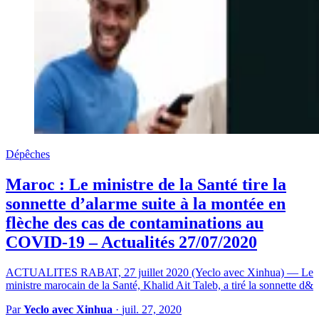
Dépêches
Maroc : Le ministre de la Santé tire la
sonnette d’alarme suite à la montée en
flèche des cas de contaminations au
COVID-19 – Actualités 27/07/2020
ACTUALITES RABAT, 27 juillet 2020 (Yeclo avec Xinhua) — Le
ministre marocain de la Santé, Khalid Ait Taleb, a tiré la sonnette d&
Par
Yeclo avec Xinhua
·
juil. 27, 2020