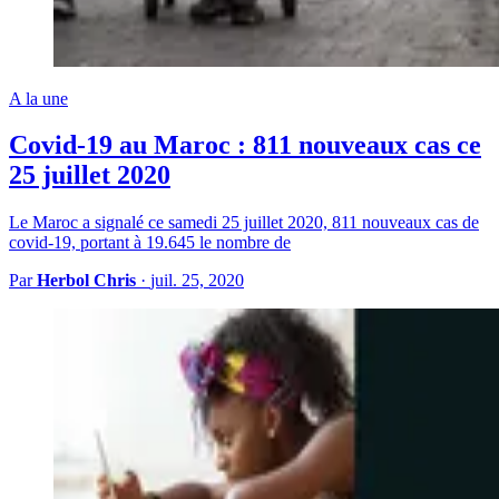
A la une
Covid-19 au Maroc : 811 nouveaux cas ce
25 juillet 2020
Le Maroc a signalé ce samedi 25 juillet 2020, 811 nouveaux cas de
covid-19, portant à 19.645 le nombre de
Par
Herbol Chris
·
juil. 25, 2020