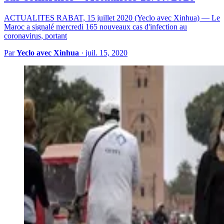
ACTUALITES RABAT, 15 juillet 2020 (Yeclo avec Xinhua) — Le
Maroc a signalé mercredi 165 nouveaux cas d'infection au
coronavirus, portant
Par
Yeclo avec Xinhua
·
juil. 15, 2020