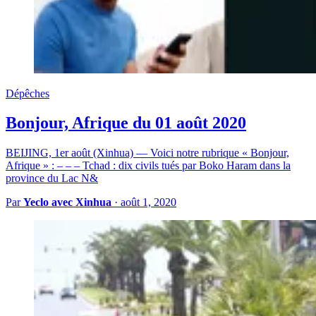
Dépêches
Bonjour, Afrique du 01 août 2020
BEIJING, 1er août (Xinhua) — Voici notre rubrique « Bonjour,
Afrique » : – – – Tchad : dix civils tués par Boko Haram dans la
province du Lac N&
Par
Yeclo avec Xinhua
·
août 1, 2020