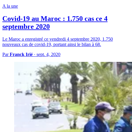
A la une
Covid-19 au Maroc : 1.750 cas ce 4
septembre 2020
Le Maroc a enregistré ce vendredi 4 septembre 2020, 1.750
nouveaux cas de covid-19, portant ainsi le bilan à 68.
Par
Franck Irié
·
sept. 4, 2020