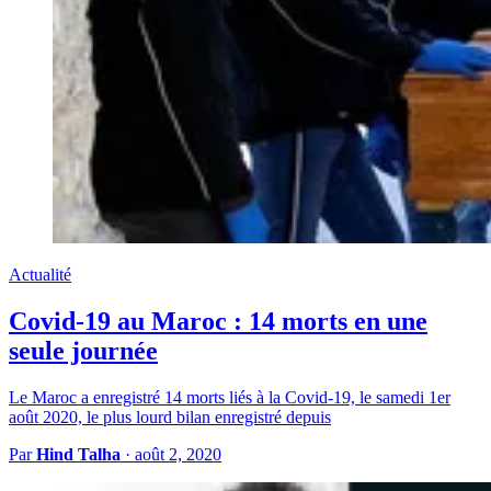
Actualité
Covid-19 au Maroc : 14 morts en une
seule journée
Le Maroc a enregistré 14 morts liés à la Covid-19, le samedi 1er
août 2020, le plus lourd bilan enregistré depuis
Par
Hind Talha
·
août 2, 2020