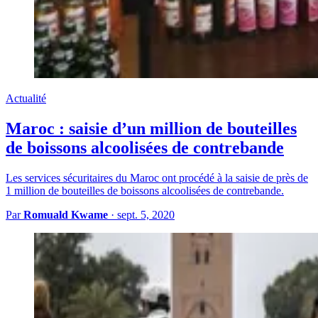
Actualité
Maroc : saisie d’un million de bouteilles
de boissons alcoolisées de contrebande
Les services sécuritaires du Maroc ont procédé à la saisie de près de
1 million de bouteilles de boissons alcoolisées de contrebande.
Par
Romuald Kwame
·
sept. 5, 2020