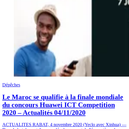
Dépêches
Le Maroc se qualifie à la finale mondiale
du concours Huawei ICT Competition
2020 – Actualités 04/11/2020
ACTUALITES RABAT, 4 novembre 2020 (Yeclo avec Xinhua) —