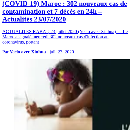
(COVID-19) Maroc : 302 nouveaux cas de
contamination et 7 décès en 24h –
Actualités 23/07/2020
ACTUALITES RABAT, 23 juillet 2020 (Yeclo avec Xinhua) — Le
Maroc a signalé mercredi 302 nouveaux cas d'infection au
coronavirus, portant
Par
Yeclo avec Xinhua
·
juil. 23, 2020