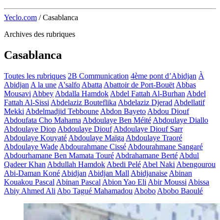
Yeclo.com
/
Casablanca
Archives des rubriques
Casablanca
Toutes les rubriques
2B Communication
4ème pont d’Abidjan
À
Abidjan
A la une
A'salfo
Abatta
Abattoir de Port-Bouët
Abbas
Mousavi
Abbey
Abdalla Hamdok
Abdel Fattah Al-Burhan
Abdel
Fattah Al-Sissi
Abdelaziz Bouteflika
Abdelaziz Djerad
Abdellatif
Mekki
Abdelmadjid Tebboune
Abdon Bayeto
Abdou Diouf
Abdoufata Cho Mahama
Abdoulaye Ben Méité
Abdoulaye Diallo
Abdoulaye Diop
Abdoulaye Diouf
Abdoulaye Diouf Sarr
Abdoulaye Kouyaté
Abdoulaye Maïga
Abdoulaye Traoré
Abdoulaye Wade
Abdourahmane Cissé
Abdourahmane Sangaré
Abdourhamane Ben Mamata Touré
Abdrahamane Berté
Abdul
Qadeer Khan
Abdullah Hamdok
Abedi Pelé
Abel Naki
Abengourou
Abi-Daman Koné
Abidjan
Abidjan Mall
Abidjanaise
Abinan
Kouakou Pascal
Abinan Pascal
Abion Yao Eli
Abir Moussi
Abissa
Abiy Ahmed Ali
Abo Tagué Mahamadou
Abobo
Abobo Baoulé