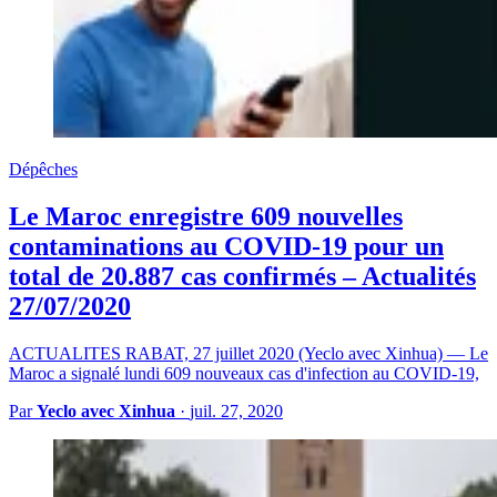
Dépêches
Le Maroc enregistre 609 nouvelles
contaminations au COVID-19 pour un
total de 20.887 cas confirmés – Actualités
27/07/2020
ACTUALITES RABAT, 27 juillet 2020 (Yeclo avec Xinhua) — Le
Maroc a signalé lundi 609 nouveaux cas d'infection au COVID-19,
Par
Yeclo avec Xinhua
·
juil. 27, 2020