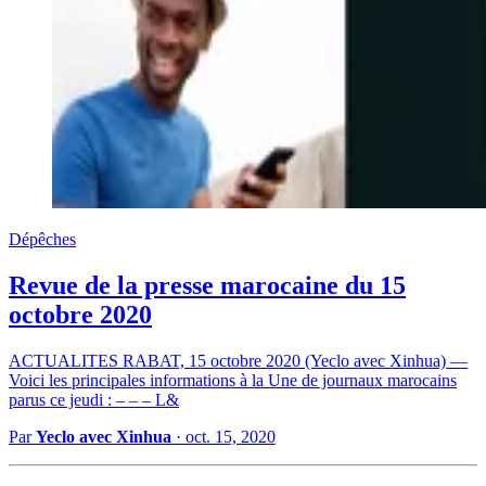
Dépêches
Revue de la presse marocaine du 15
octobre 2020
ACTUALITES RABAT, 15 octobre 2020 (Yeclo avec Xinhua) —
Voici les principales informations à la Une de journaux marocains
parus ce jeudi : – – – L&
Par
Yeclo avec Xinhua
·
oct. 15, 2020