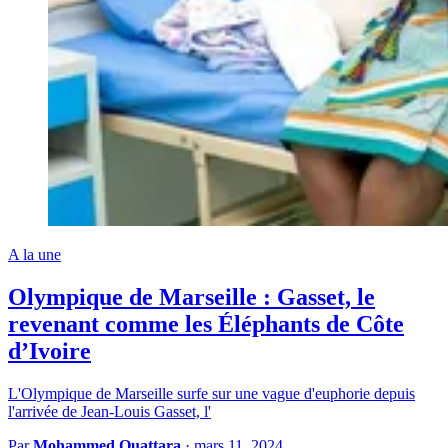
A la une
Olympique de Marseille : Gasset, le
revenant comme les Éléphants de Côte
d’Ivoire
L'Olympique de Marseille surfe sur une vague d'euphorie depuis
l'arrivée de Jean-Louis Gasset, l'
Par
Mohammed Ouattara
·
mars 11, 2024