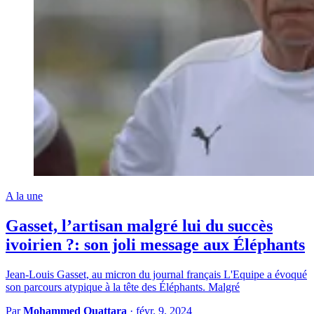
A la une
Gasset, l’artisan malgré lui du succès
ivoirien ?: son joli message aux Éléphants
Jean-Louis Gasset, au micron du journal français L'Equipe a évoqué
son parcours atypique à la tête des Éléphants. Malgré
Par
Mohammed Ouattara
·
févr. 9, 2024