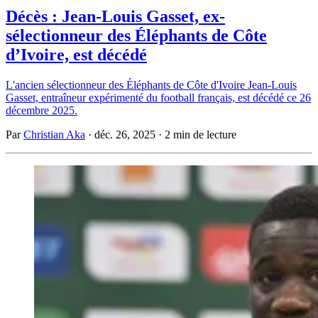
Décès : Jean-Louis Gasset, ex-
sélectionneur des Éléphants de Côte
d’Ivoire, est décédé
L'ancien sélectionneur des Éléphants de Côte d'Ivoire Jean-Louis
Gasset, entraîneur expérimenté du football français, est décédé ce 26
décembre 2025.
Par
Christian Aka
·
déc. 26, 2025
·
2 min de lecture