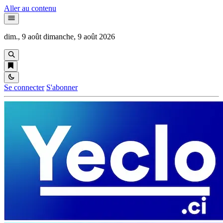
Aller au contenu
dim., 9 août
dimanche, 9 août 2026
Se connecter
S'abonner