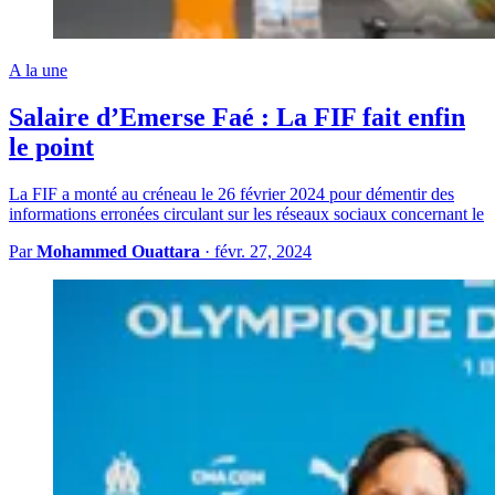
A la une
Salaire d’Emerse Faé : La FIF fait enfin
le point
La FIF a monté au créneau le 26 février 2024 pour démentir des
informations erronées circulant sur les réseaux sociaux concernant le
Par
Mohammed Ouattara
·
févr. 27, 2024