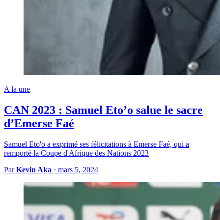
A la une
CAN 2023 : Samuel Eto’o salue le sacre
d’Emerse Faé
Samuel Eto'o a exprimé ses félicitations à Emerse Faé, qui a
remporté la Coupe d'Afrique des Nations 2023
Par
Kevin Aka
·
mars 5, 2024