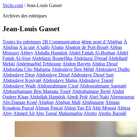
Yeclo.com
/
Jean-Louis Gasset
Archives des rubriques
Jean-Louis Gasset
Toutes les rubriques
2B Communication
4ème pont d’Abidjan
À
Abidjan
A la une
A'salfo
Abatta
Abattoir de Port-Bouët
Abbas
Mousavi
Abbey
Abdalla Hamdok
Abdel Fattah Al-Burhan
Abdel
Fattah Al-Sissi
Abdelaziz Bouteflika
Abdelaziz Djerad
Abdellatif
Mekki
Abdelmadjid Tebboune
Abdon Bayeto
Abdou Diouf
Abdoufata Cho Mahama
Abdoulaye Ben Méité
Abdoulaye Diallo
Abdoulaye Diop
Abdoulaye Diouf
Abdoulaye Diouf Sarr
Abdoulaye Kouyaté
Abdoulaye Maïga
Abdoulaye Traoré
Abdoulaye Wade
Abdourahmane Cissé
Abdourahmane Sangaré
Abdourhamane Ben Mamata Touré
Abdrahamane Berté
Abdul
Qadeer Khan
Abdullah Hamdok
Abedi Pelé
Abel Naki
Abengourou
Abi-Daman Koné
Abidjan
Abidjan Mall
Abidjanaise
Abinan
Kouakou Pascal
Abinan Pascal
Abion Yao Eli
Abir Moussi
Abissa
Abiy Ahmed Ali
Abo Tagué Mahamadou
Abobo
Abobo Baoulé