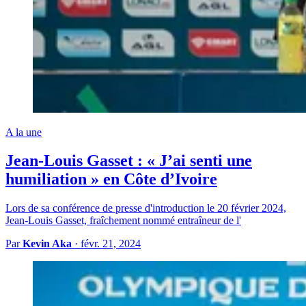
A la une
Jean-Louis Gasset : « J’ai senti une
humiliation » en Côte d’Ivoire
Lors de sa conférence de presse d'introduction le 20 février 2024,
Jean-Louis Gasset, fraîchement nommé entraîneur de l'
Par
Kevin Aka
·
févr. 21, 2024