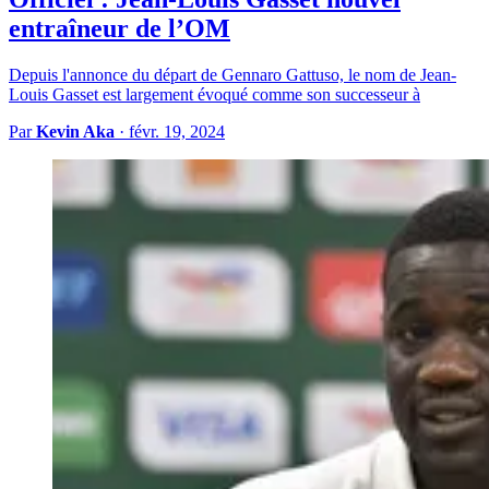
entraîneur de l’OM
Depuis l'annonce du départ de Gennaro Gattuso, le nom de Jean-
Louis Gasset est largement évoqué comme son successeur à
Par
Kevin Aka
·
févr. 19, 2024