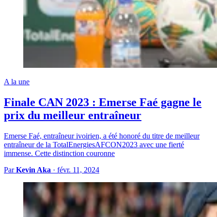
A la une
Finale CAN 2023 : Emerse Faé gagne le
prix du meilleur entraîneur
Emerse Faé, entraîneur ivoirien, a été honoré du titre de meilleur
entraîneur de la TotalEnergiesAFCON2023 avec une fierté
immense. Cette distinction couronne
Par
Kevin Aka
·
févr. 11, 2024