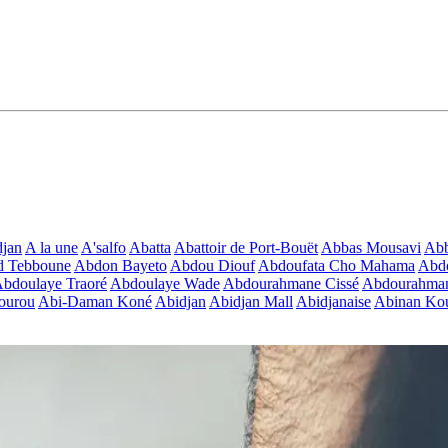
jan
A la une
A'salfo
Abatta
Abattoir de Port-Bouët
Abbas Mousavi
Ab
d Tebboune
Abdon Bayeto
Abdou Diouf
Abdoufata Cho Mahama
Abdo
bdoulaye Traoré
Abdoulaye Wade
Abdourahmane Cissé
Abdourahman
ourou
Abi-Daman Koné
Abidjan
Abidjan Mall
Abidjanaise
Abinan Kou