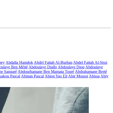
bey
Abdalla Hamdok
Abdel Fattah Al-Burhan
Abdel Fattah Al-Sissi
ulaye Ben Méité
Abdoulaye Diallo
Abdoulaye Diop
Abdoulaye
e Sangaré
Abdourhamane Ben Mamata Touré
Abdrahamane Berté
akou Pascal
Abinan Pascal
Abion Yao Eli
Abir Moussi
Abissa
Abiy