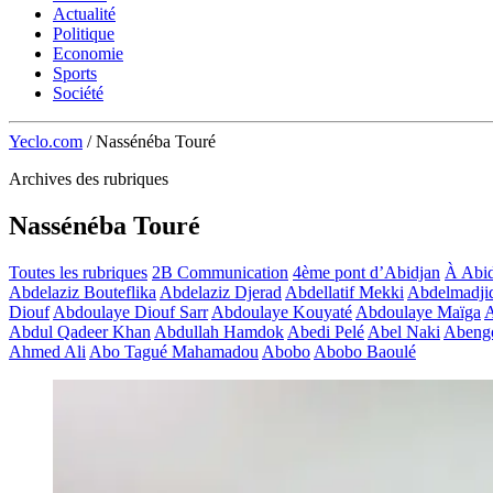
Actualité
Politique
Economie
Sports
Société
Yeclo.com
/
Nassénéba Touré
Archives des rubriques
Nassénéba Touré
Toutes les rubriques
2B Communication
4ème pont d’Abidjan
À Abid
Abdelaziz Bouteflika
Abdelaziz Djerad
Abdellatif Mekki
Abdelmadji
Diouf
Abdoulaye Diouf Sarr
Abdoulaye Kouyaté
Abdoulaye Maïga
A
Abdul Qadeer Khan
Abdullah Hamdok
Abedi Pelé
Abel Naki
Abeng
Ahmed Ali
Abo Tagué Mahamadou
Abobo
Abobo Baoulé