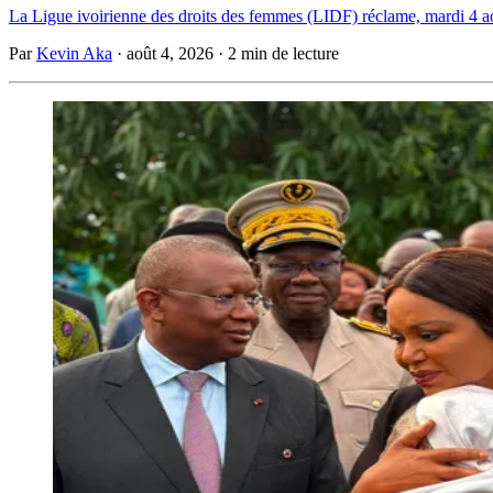
La Ligue ivoirienne des droits des femmes (LIDF) réclame, mardi 4 ao
Par
Kevin Aka
·
août 4, 2026
·
2 min de lecture