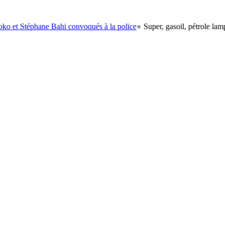
ane Bahi convoqués à la police
●
Super, gasoil, pétrole lampant: le car