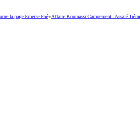
ge Emerse Faé
●
Affaire Koumassi Campement : Assalé Tiémoko et Stéph