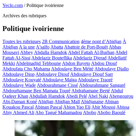
Yeclo.com
/
Politique ivoirienne
Archives des rubriques
Politique ivoirienne
Toutes les rubriques
2B Communication
4ème pont d’Abidjan
À
Abidjan
A la une
A'salfo
Abatta
Abattoir de Port-Bouët
Abbas
Mousavi
Abbey
Abdalla Hamdok
Abdel Fattah Al-Burhan
Abdel
Fattah Al-Sissi
Abdelaziz Bouteflika
Abdelaziz Djerad
Abdellatif
Mekki
Abdelmadjid Tebboune
Abdon Bayeto
Abdou Diouf
Abdoufata Cho Mahama
Abdoulaye Ben Méité
Abdoulaye Diallo
Abdoulaye Diop
Abdoulaye Diouf
Abdoulaye Diouf Sarr
Abdoulaye Kouyaté
Abdoulaye Maïga
Abdoulaye Traoré
Abdoulaye Wade
Abdourahmane Cissé
Abdourahmane Sangaré
Abdourhamane Ben Mamata Touré
Abdrahamane Berté
Abdul
Qadeer Khan
Abdullah Hamdok
Abedi Pelé
Abel Naki
Abengourou
Abi-Daman Koné
Abidjan
Abidjan Mall
Abidjanaise
Abinan
Kouakou Pascal
Abinan Pascal
Abion Yao Eli
Abir Moussi
Abissa
Abiy Ahmed Ali
Abo Tagué Mahamadou
Abobo
Abobo Baoulé