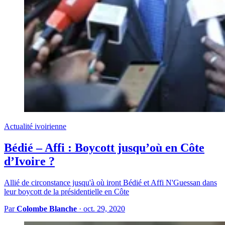
Actualité ivoirienne
Bédié – Affi : Boycott jusqu’où en Côte
d’Ivoire ?
Allié de circonstance jusqu'à où iront Bédié et Affi N'Guessan dans
leur boycott de la présidentielle en Côte
Par
Colombe Blanche
·
oct. 29, 2020