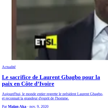
Actualité
Le sacrifice de Laurent Gbagbo pour la
paix en Côte d’Ivoire
Aujourd'hui, le monde entier regrette le président Laurent Gbagbo,
et reconnait la grandeur d'esprit de l'homme.
Par
Malan Aka
·
nov. 9, 2020