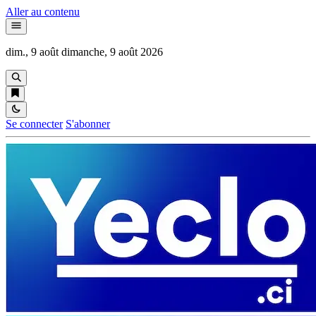
Aller au contenu
dim., 9 août
dimanche, 9 août 2026
Se connecter
S'abonner