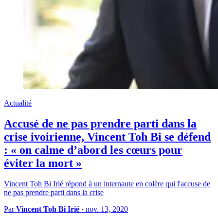
Actualité
Accusé de ne pas prendre parti dans la
crise ivoirienne, Vincent Toh Bi se défend
: « on calme d’abord les cœurs pour
éviter la mort »
Vincent Toh Bi Irié répond à un internaute en colère qui l'accuse de
ne pas prendre parti dans la crise
Par
Vincent Toh Bi Irié
·
nov. 13, 2020