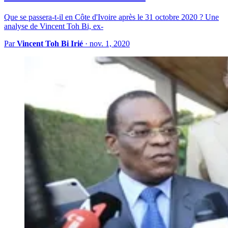
Que se passera-t-il en Côte d'Ivoire après le 31 octobre 2020 ? Une
analyse de Vincent Toh Bi, ex-
Par
Vincent Toh Bi Irié
·
nov. 1, 2020