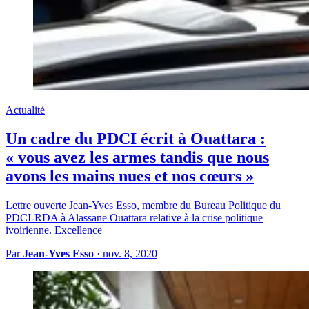
Actualité
Un cadre du PDCI écrit à Ouattara :
« vous avez les armes tandis que nous
avons les mains nues et nos cœurs »
Lettre ouverte Jean-Yves Esso, membre du Bureau Politique du
PDCI-RDA à Alassane Ouattara relative à la crise politique
ivoirienne. Excellence
Par
Jean-Yves Esso
·
nov. 8, 2020