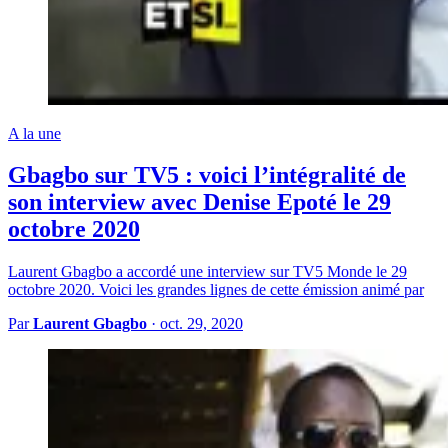
A la une
Gbagbo sur TV5 : voici l’intégralité de
son interview avec Denise Epoté le 29
octobre 2020
Laurent Gbagbo a accordé une interview sur TV5 Monde le 29
octobre 2020. Voici les grandes lignes de cette émission animé par
Par
Laurent Gbagbo
·
oct. 29, 2020