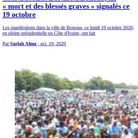
« mort et des blessés graves » signalés ce
19 octobre
Les manifestions dans la ville de Bonoua, ce lundi 19 octobre 2020,
en pleine présidentielle en Côte d'Ivoire, ont fait
Par
Sariah Alma
·
oct. 19, 2020