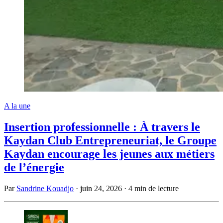
A la une
Insertion professionnelle : À travers le
Kaydan Club Entrepreneuriat, le Groupe
Kaydan encourage les jeunes aux métiers
de l’énergie
Par
Sandrine Kouadjo
·
juin 24, 2026
·
4 min de lecture