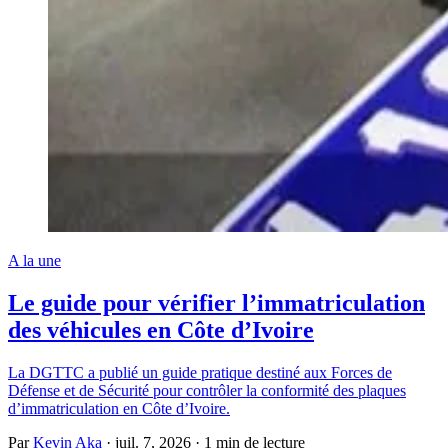
A la une
Le guide pour vérifier l’immatriculation
des véhicules en Côte d’Ivoire
La DGTTC a publié un guide pratique destiné aux Forces de
Défense et de Sécurité pour contrôler la conformité des plaques
d’immatriculation en Côte d’Ivoire.
Par
Kevin Aka
·
juil. 7, 2026
·
1 min de lecture