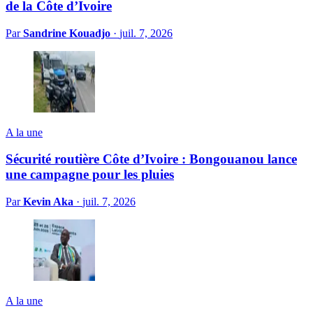
de la Côte d’Ivoire
Par
Sandrine Kouadjo
·
juil. 7, 2026
A la une
Sécurité routière Côte d’Ivoire : Bongouanou lance
une campagne pour les pluies
Par
Kevin Aka
·
juil. 7, 2026
A la une