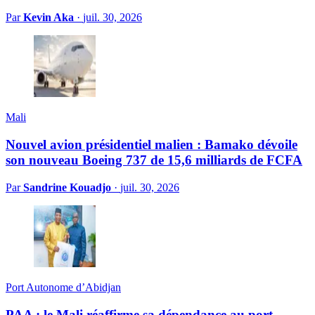
Par
Kevin Aka
·
juil. 30, 2026
Mali
Nouvel avion présidentiel malien : Bamako dévoile
son nouveau Boeing 737 de 15,6 milliards de FCFA
Par
Sandrine Kouadjo
·
juil. 30, 2026
Port Autonome d’Abidjan
PAA : le Mali réaffirme sa dépendance au port