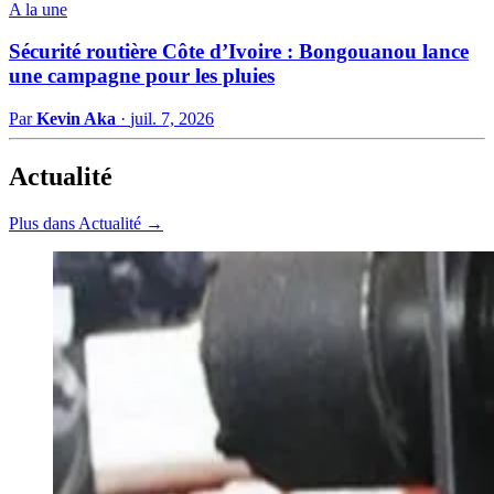
A la une
Sécurité routière Côte d’Ivoire : Bongouanou lance
une campagne pour les pluies
Par
Kevin Aka
·
juil. 7, 2026
Actualité
Plus dans Actualité →