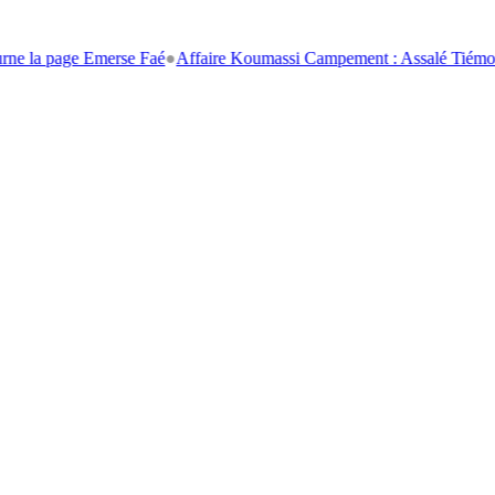
age Emerse Faé
●
Affaire Koumassi Campement : Assalé Tiémoko et Stéph