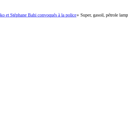
ane Bahi convoqués à la police
●
Super, gasoil, pétrole lampant: le ca