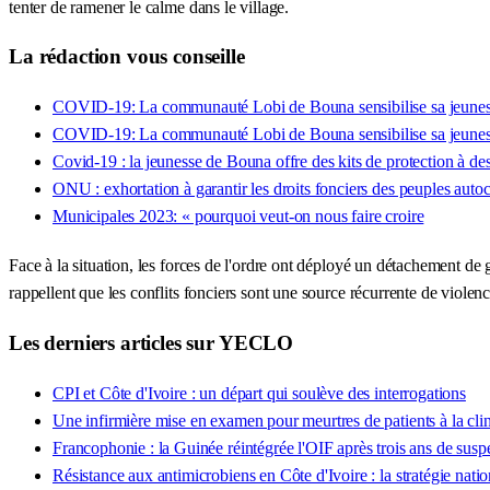
tenter de ramener le calme dans le village.
La rédaction vous conseille
COVID-19: La communauté Lobi de Bouna sensibilise sa jeunes
COVID-19: La communauté Lobi de Bouna sensibilise sa jeunes
Covid-19 : la jeunesse de Bouna offre des kits de protection à des
ONU : exhortation à garantir les droits fonciers des peuples auto
Municipales 2023: « pourquoi veut-on nous faire croire
Face à la situation, les forces de l'ordre ont déployé un détachement de
rappellent que les conflits fonciers sont une source récurrente de viole
Les derniers articles sur YECLO
CPI et Côte d'Ivoire : un départ qui soulève des interrogations
Une infirmière mise en examen pour meurtres de patients à la cl
Francophonie : la Guinée réintégrée l'OIF après trois ans de susp
Résistance aux antimicrobiens en Côte d'Ivoire : la stratégie nat