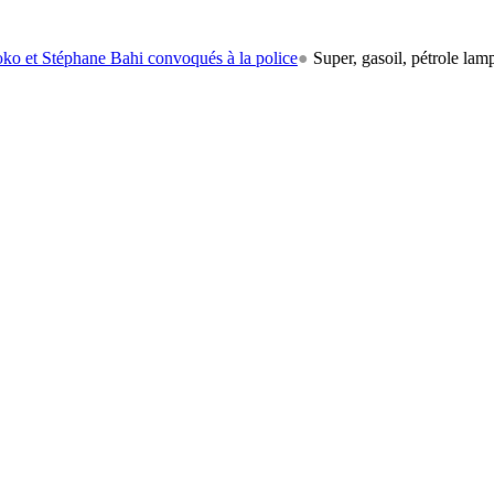
ne Bahi convoqués à la police
●
Super, gasoil, pétrole lampant: le car