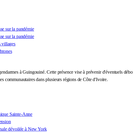
se sur la pandémie
se sur la pandémie
 villages
chtones
 gendarmes à Guingouiné. Cette présence vise à prévenir d'éventuels débor
nces communautaires dans plusieurs régions de Côte d'Ivoire.
inique Sainte-Anne
ension
ionale dévoilée à New York