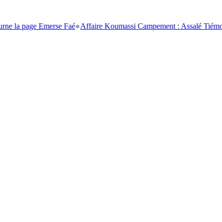
ge Emerse Faé
●
Affaire Koumassi Campement : Assalé Tiémoko et Stépha