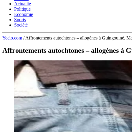
Actualité
Politique
Economie
Sports
Société
Yeclo.com
/
Affrontements autochtones – allogènes à Guingouiné, Ma
Affrontements autochtones – allogènes à 