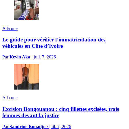
A la une
Le guide pour vérifier l’immatriculation des
véhicules en Côte d’Ivoire
Par
Kevin Aka
·
juil. 7, 2026
A la une
Excision Bongouanou : cinq fillettes excisées, trois
femmes devant la justice
Par
Sandrine Kouadjo
·
juil. 7, 2026