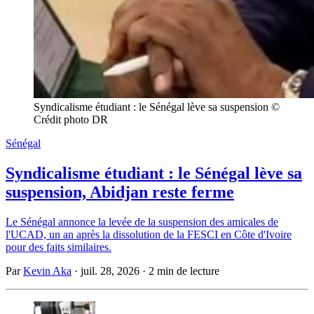
Syndicalisme étudiant : le Sénégal lève sa suspension © 
Crédit photo DR
Sénégal
Syndicalisme étudiant : le Sénégal lève sa
suspension, Abidjan reste ferme
Le Sénégal annonce la levée de la suspension des amicales de
l'UCAD, un an après la dissolution de la FESCI en Côte d'Ivoire
pour des faits similaires.
Par
Kevin Aka
·
juil. 28, 2026
·
2 min de lecture