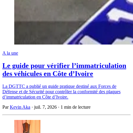
A la une
Le guide pour vérifier l’immatriculation
des véhicules en Côte d’Ivoire
La DGTTC a publié un guide pratique destiné aux Forces de
Défense et de Sécurité pour contrôler la conformité des plaques
d’immatriculation en Côte d’Ivoire.
Par
Kevin Aka
·
juil. 7, 2026
·
1 min de lecture