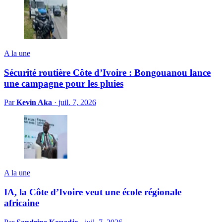
A la une
Sécurité routière Côte d’Ivoire : Bongouanou lance
une campagne pour les pluies
Par
Kevin Aka
·
juil. 7, 2026
A la une
IA, la Côte d’Ivoire veut une école régionale
africaine