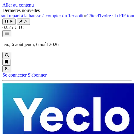
Aller au contenu
Dernières nouvelles
t à la hausse à compter du 1er août
●
Côte d'Ivoire : la FIF tourne la pag
02:25 UTC
jeu., 6 août
jeudi, 6 août 2026
Se connecter
S'abonner