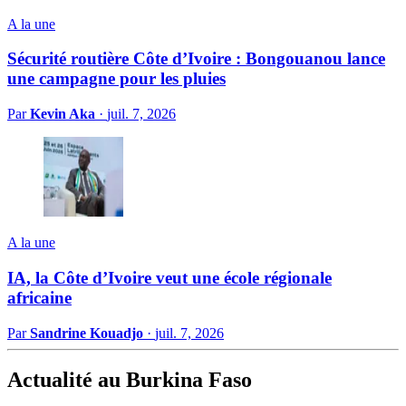
A la une
Sécurité routière Côte d’Ivoire : Bongouanou lance
une campagne pour les pluies
Par
Kevin Aka
·
juil. 7, 2026
A la une
IA, la Côte d’Ivoire veut une école régionale
africaine
Par
Sandrine Kouadjo
·
juil. 7, 2026
Actualité au Burkina Faso