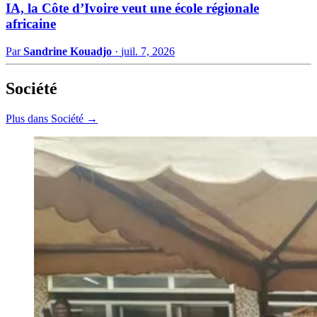
IA, la Côte d’Ivoire veut une école régionale
africaine
Par
Sandrine Kouadjo
·
juil. 7, 2026
Société
Plus dans Société →