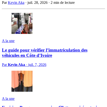
Par
Kevin Aka
·
juil. 28, 2026
·
2 min de lecture
A la une
Le guide pour vérifier l’immatriculation des
véhicules en Côte d’Ivoire
Par
Kevin Aka
·
juil. 7, 2026
A la une