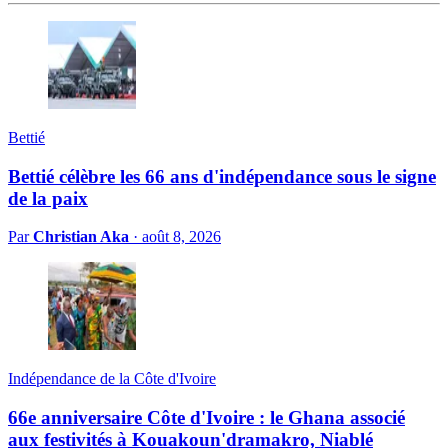
Bettié
Bettié célèbre les 66 ans d'indépendance sous le signe
de la paix
Par
Christian Aka
·
août 8, 2026
Indépendance de la Côte d'Ivoire
66e anniversaire Côte d'Ivoire : le Ghana associé
aux festivités à Kouakoun'dramakro, Niablé