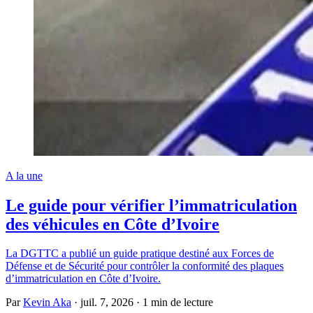
A la une
Le guide pour vérifier l’immatriculation
des véhicules en Côte d’Ivoire
La DGTTC a publié un guide pratique destiné aux Forces de
Défense et de Sécurité pour contrôler la conformité des plaques
d’immatriculation en Côte d’Ivoire.
Par
Kevin Aka
·
juil. 7, 2026
·
1 min de lecture