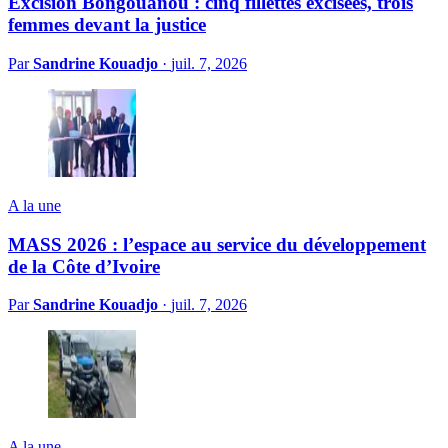
Excision Bongouanou : cinq fillettes excisées, trois
femmes devant la justice
Par
Sandrine Kouadjo
·
juil. 7, 2026
A la une
MASS 2026 : l’espace au service du développement
de la Côte d’Ivoire
Par
Sandrine Kouadjo
·
juil. 7, 2026
A la une