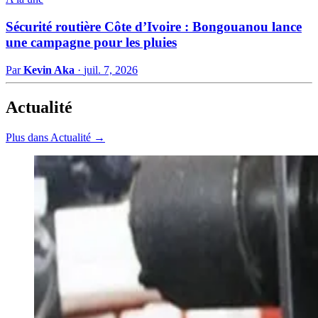
Sécurité routière Côte d’Ivoire : Bongouanou lance
une campagne pour les pluies
Par
Kevin Aka
·
juil. 7, 2026
Actualité
Plus dans Actualité →