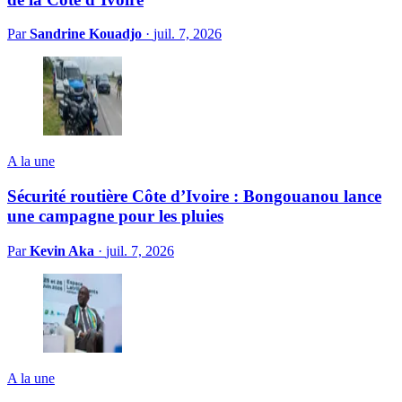
Par
Sandrine Kouadjo
·
juil. 7, 2026
A la une
Sécurité routière Côte d’Ivoire : Bongouanou lance
une campagne pour les pluies
Par
Kevin Aka
·
juil. 7, 2026
A la une