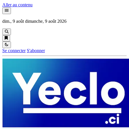
Aller au contenu
dim., 9 août
dimanche, 9 août 2026
Se connecter
S'abonner