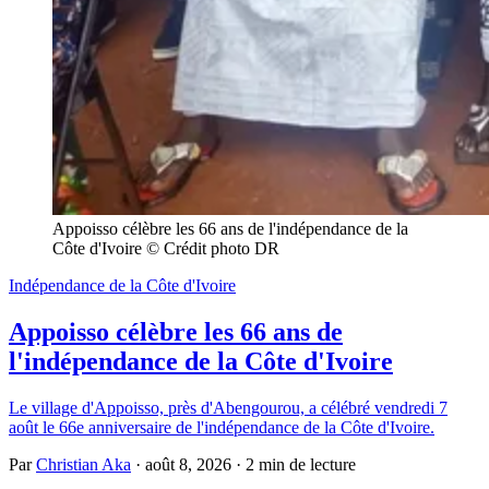
Appoisso célèbre les 66 ans de l'indépendance de la 
Côte d'Ivoire © Crédit photo DR
Indépendance de la Côte d'Ivoire
Appoisso célèbre les 66 ans de
l'indépendance de la Côte d'Ivoire
Le village d'Appoisso, près d'Abengourou, a célébré vendredi 7
août le 66e anniversaire de l'indépendance de la Côte d'Ivoire.
Par
Christian Aka
·
août 8, 2026
·
2 min de lecture