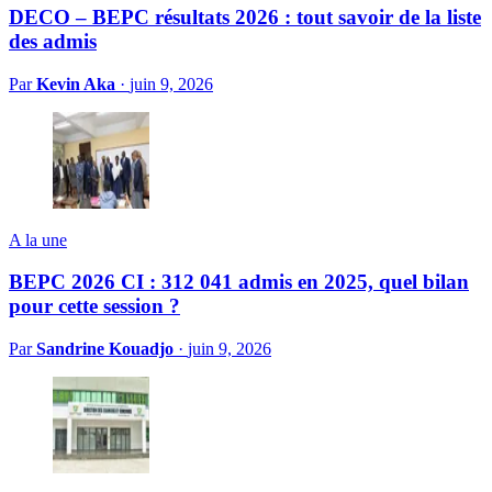
DECO – BEPC résultats 2026 : tout savoir de la liste
des admis
Par
Kevin Aka
·
juin 9, 2026
A la une
BEPC 2026 CI : 312 041 admis en 2025, quel bilan
pour cette session ?
Par
Sandrine Kouadjo
·
juin 9, 2026