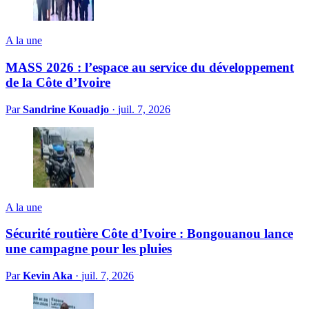
A la une
MASS 2026 : l’espace au service du développement
de la Côte d’Ivoire
Par
Sandrine Kouadjo
·
juil. 7, 2026
A la une
Sécurité routière Côte d’Ivoire : Bongouanou lance
une campagne pour les pluies
Par
Kevin Aka
·
juil. 7, 2026