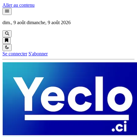
Aller au contenu
dim., 9 août
dimanche, 9 août 2026
Se connecter
S'abonner