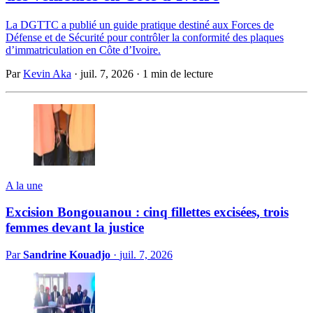
La DGTTC a publié un guide pratique destiné aux Forces de
Défense et de Sécurité pour contrôler la conformité des plaques
d’immatriculation en Côte d’Ivoire.
Par
Kevin Aka
·
juil. 7, 2026
·
1 min de lecture
A la une
Excision Bongouanou : cinq fillettes excisées, trois
femmes devant la justice
Par
Sandrine Kouadjo
·
juil. 7, 2026