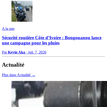
A la une
Sécurité routière Côte d’Ivoire : Bongouanou lance
une campagne pour les pluies
Par
Kevin Aka
·
juil. 7, 2026
Actualité
Plus dans Actualité →