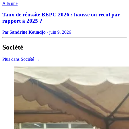
A la une
Taux de réussite BEPC 2026 : hausse ou recul par
rapport à 2025 ?
Par
Sandrine Kouadjo
·
juin 9, 2026
Société
Plus dans Société →