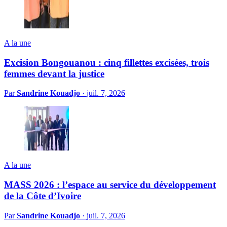
A la une
Excision Bongouanou : cinq fillettes excisées, trois
femmes devant la justice
Par
Sandrine Kouadjo
·
juil. 7, 2026
A la une
MASS 2026 : l’espace au service du développement
de la Côte d’Ivoire
Par
Sandrine Kouadjo
·
juil. 7, 2026