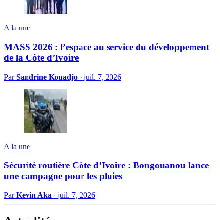
A la une
MASS 2026 : l’espace au service du développement
de la Côte d’Ivoire
Par
Sandrine Kouadjo
·
juil. 7, 2026
A la une
Sécurité routière Côte d’Ivoire : Bongouanou lance
une campagne pour les pluies
Par
Kevin Aka
·
juil. 7, 2026