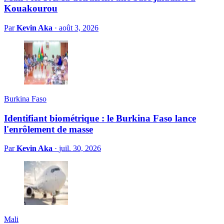
Kouakourou
Par
Kevin Aka
·
août 3, 2026
Burkina Faso
Identifiant biométrique : le Burkina Faso lance
l'enrôlement de masse
Par
Kevin Aka
·
juil. 30, 2026
Mali