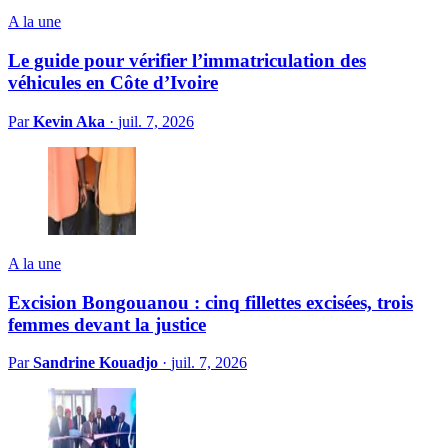
A la une
Le guide pour vérifier l’immatriculation des
véhicules en Côte d’Ivoire
Par
Kevin Aka
·
juil. 7, 2026
A la une
Excision Bongouanou : cinq fillettes excisées, trois
femmes devant la justice
Par
Sandrine Kouadjo
·
juil. 7, 2026