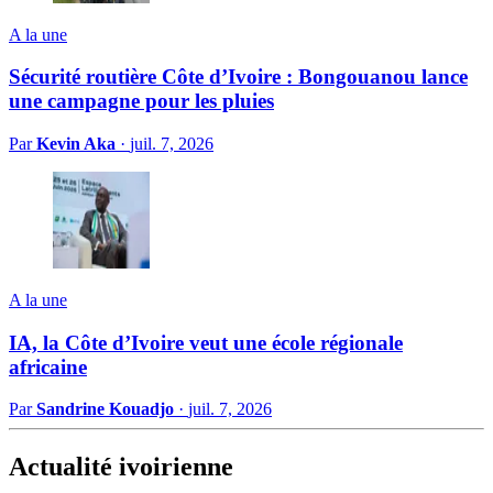
A la une
Sécurité routière Côte d’Ivoire : Bongouanou lance
une campagne pour les pluies
Par
Kevin Aka
·
juil. 7, 2026
A la une
IA, la Côte d’Ivoire veut une école régionale
africaine
Par
Sandrine Kouadjo
·
juil. 7, 2026
Actualité ivoirienne