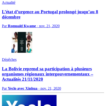
Actualité
L’état d’urgence au Portugal prolongé jusqu’au 8
décembre
Par
Romuald Kwame
·
nov. 21, 2020
Dépêches
La Bolivie reprend sa participation à plusieurs
organismes régionaux intergouvernementaux –
Actualités 21/11/2020
Par
Yeclo avec Xinhua
·
nov. 21, 2020