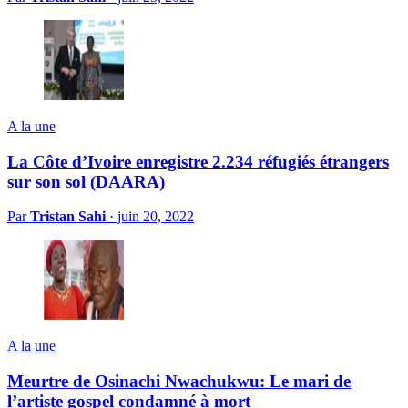
A la une
La Côte d’Ivoire enregistre 2.234 réfugiés étrangers
sur son sol (DAARA)
Par
Tristan Sahi
·
juin 20, 2022
A la une
Meurtre de Osinachi Nwachukwu: Le mari de
l’artiste gospel condamné à mort