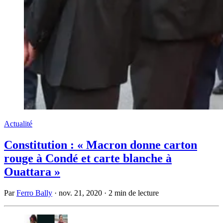
Actualité
Constitution : « Macron donne carton
rouge à Condé et carte blanche à
Ouattara »
Par
Ferro Bally
·
nov. 21, 2020
·
2 min de lecture