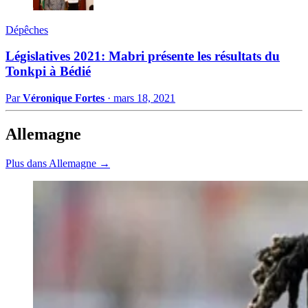
Dépêches
Législatives 2021: Mabri présente les résultats du
Tonkpi à Bédié
Par
Véronique Fortes
·
mars 18, 2021
Allemagne
Plus dans Allemagne →