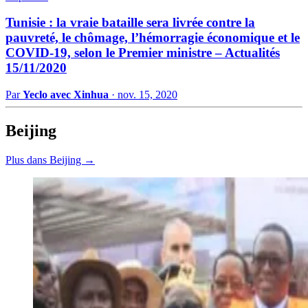
Tunisie : la vraie bataille sera livrée contre la
pauvreté, le chômage, l’hémorragie économique et le
COVID-19, selon le Premier ministre – Actualités
15/11/2020
Par
Yeclo avec Xinhua
·
nov. 15, 2020
Beijing
Plus dans Beijing →