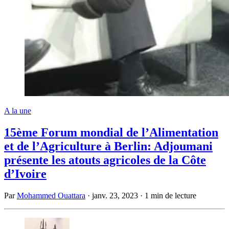
A la une
15ème Forum mondial de l’Alimentation
et de l’Agriculture à Berlin: Adjoumani
présente les atouts agricoles de la Côte
d’Ivoire
Par
Mohammed Ouattara
·
janv. 23, 2023
·
1 min de lecture