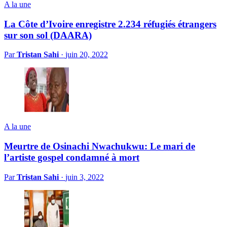
A la une
La Côte d’Ivoire enregistre 2.234 réfugiés étrangers
sur son sol (DAARA)
Par
Tristan Sahi
·
juin 20, 2022
A la une
Meurtre de Osinachi Nwachukwu: Le mari de
l’artiste gospel condamné à mort
Par
Tristan Sahi
·
juin 3, 2022