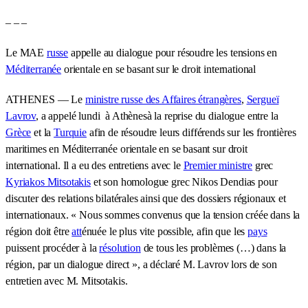
– – –
Le MAE
russe
appelle au dialogue pour résoudre les tensions en
Méditerranée
orientale en se basant sur le droit international
ATHENES — Le
ministre russe des Affaires étrangères
,
Sergueï
Lavrov
, a appelé lundi à Athènesà la reprise du dialogue entre la
Grèce
et la
Turquie
afin de résoudre leurs différends sur les frontières
maritimes en Méditerranée orientale en se basant sur droit
international. Il a eu des entretiens avec le
Premier ministre
grec
Kyriakos Mitsotakis
et son homologue grec Nikos Dendias pour
discuter des relations bilatérales ainsi que des dossiers régionaux et
internationaux. « Nous sommes convenus que la tension créée dans la
région doit être
att
énuée le plus vite possible, afin que les
pays
puissent procéder à la
résolution
de tous les problèmes (…) dans la
région, par un dialogue direct », a déclaré M. Lavrov lors de son
entretien avec M. Mitsotakis.