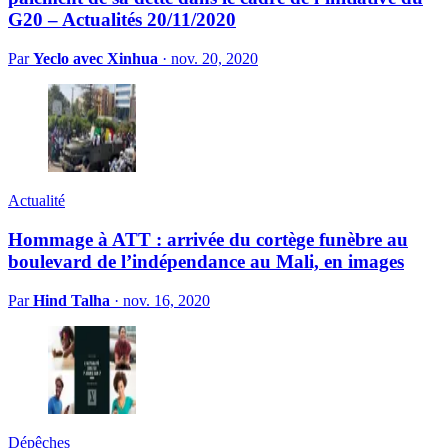
G20 – Actualités 20/11/2020
Par
Yeclo avec Xinhua
·
nov. 20, 2020
Actualité
Hommage à ATT : arrivée du cortège funèbre au
boulevard de l’indépendance au Mali, en images
Par
Hind Talha
·
nov. 16, 2020
Dépêches