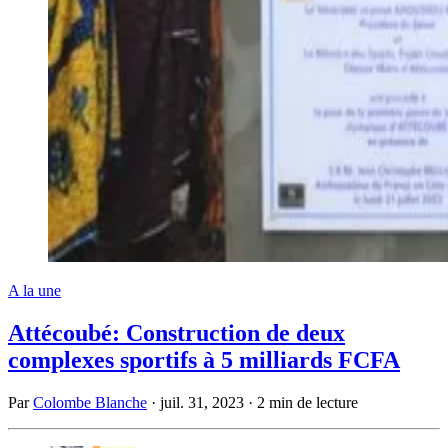
A la une
Attécoubé: Construction de deux
complexes sportifs à 5 milliards FCFA
Par
Colombe Blanche
·
juil. 31, 2023
·
2 min de lecture