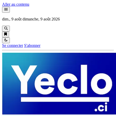
Aller au contenu
dim., 9 août
dimanche, 9 août 2026
Se connecter
S'abonner