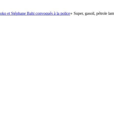
éphane Bahi convoqués à la police
●
Super, gasoil, pétrole lampant: le 