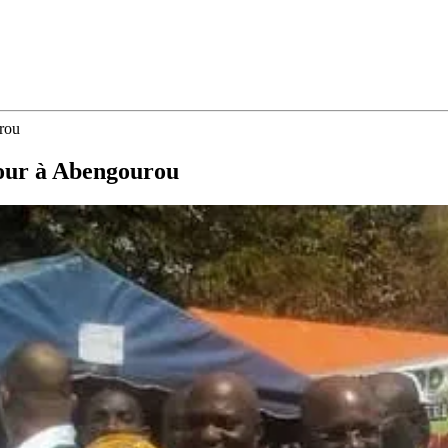
rou
tour à Abengourou