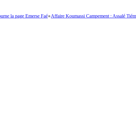
a page Emerse Faé
●
Affaire Koumassi Campement : Assalé Tiémoko et St