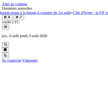
Aller au contenu
Dernières nouvelles
epart à la hausse à compter du 1er août
●
Côte d'Ivoire : la FIF tourne l
14:00 UTC
jeu., 6 août
jeudi, 6 août 2026
Se connecter
S'abonner