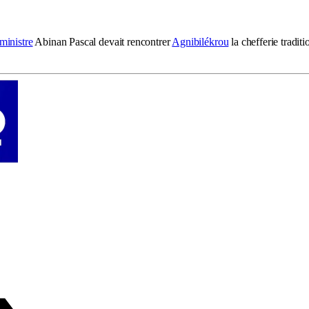
ministre
Abinan Pascal devait rencontrer
Agnibilékrou
la chefferie tradit