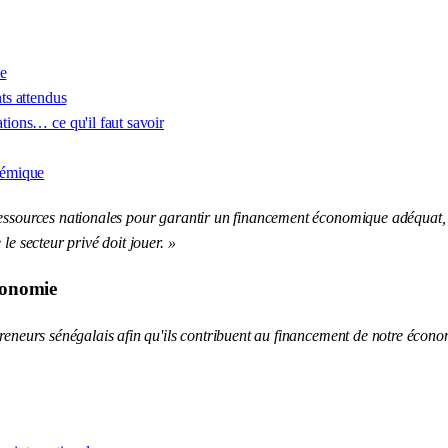
ye
nts attendus
ations… ce qu'il faut savoir
lémique
essources nationales pour garantir un financement économique adéquat, ain
le secteur privé doit jouer. »
économie
preneurs sénégalais afin qu'ils contribuent au financement de notre économ