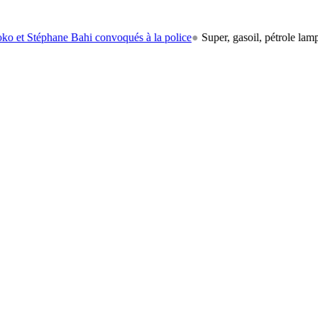
hane Bahi convoqués à la police
●
Super, gasoil, pétrole lampant: le c