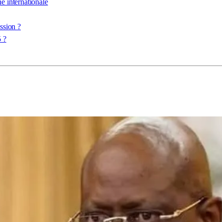
 internationale
ssion ?
 ?