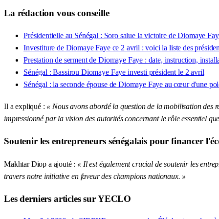
La rédaction vous conseille
Présidentielle au Sénégal : Soro salue la victoire de Diomaye Fa
Investiture de Diomaye Faye ce 2 avril : voici la liste des préside
Prestation de serment de Diomaye Faye : date, instruction, install
Sénégal : Bassirou Diomaye Faye investi président le 2 avril
Sénégal : la seconde épouse de Diomaye Faye au cœur d'une po
Il a expliqué :
« Nous avons abordé la question de la mobilisation des r
impressionné par la vision des autorités concernant le rôle essentiel que 
Soutenir les entrepreneurs sénégalais pour financer l'
Makhtar Diop a ajouté :
« Il est également crucial de soutenir les entre
travers notre initiative en faveur des champions nationaux. »
Les derniers articles sur YECLO