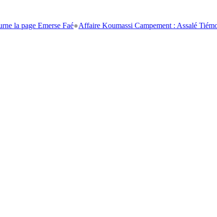
page Emerse Faé
●
Affaire Koumassi Campement : Assalé Tiémoko et Stép