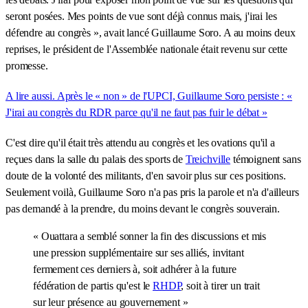
seront posées. Mes points de vue sont déjà connus mais, j'irai les
défendre au congrès », avait lancé Guillaume Soro. A au moins deux
reprises, le président de l'Assemblée nationale était revenu sur cette
promesse.
A lire aussi. Après le « non » de l'UPCI, Guillaume Soro persiste : «
J'irai au congrès du RDR parce qu'il ne faut pas fuir le débat »
C'est dire qu'il était très attendu au congrès et les ovations qu'il a
reçues dans la salle du palais des sports de
Treichville
témoignent sans
doute de la volonté des militants, d'en savoir plus sur ces positions.
Seulement voilà, Guillaume Soro n'a pas pris la parole et n'a d'ailleurs
pas demandé à la prendre, du moins devant le congrès souverain.
« Ouattara a semblé sonner la fin des discussions et mis
une pression supplémentaire sur ses alliés, invitant
fermement ces derniers à, soit adhérer à la future
fédération de partis qu'est le
RHDP
, soit à tirer un trait
sur leur présence au gouvernement »