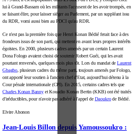
lui à Grand-Bassam où les militants l'accusent de les avoir trompés, en
se faisant élire, pour laisser siéger au Parlement, par un suppléant issu
du RDR, vomi aussi bien au PDCI qu'au RDR.
Ce n'est pas la première fois que Henri Konan Bédié ferait face à des
frondeurs issus de son parti, qui mettent en avant leurs propres intérêts
égoïstes. En 2000, plusieurs cadres amenés par un certain Laurent
Dona Fologo avaient choisi de soutenir Robert Guéi, qui les avait
pourtant renversés, quelques mois plus tôt. Lors du mandat de
Laurent
Gbagbo
, plusieurs cadres du même parti, toujours amenés par Fologo,
ont apporté leur soutien à l'ancien chef d'Etat, aujourd'hui détenu à la
Cour pénale internationale (CPI). En 2015, certains cadres tels que
Charles Konan Banny
et Kouadio Konan Bertin (KKB) ont été traités
d'iréductibles, pour n'avoir pas adhéré à l'appel de
Daoukro
de Bédié.
Elvire Ahonon
Jean-Louis Billon depuis Yamoussoukro :