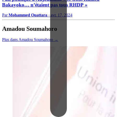
Bakayoko… n’étaient pas tous RHDP »
Par
Mohammed Ouattara
·
avr. 17, 2024
Amadou Soumahoro
Plus dans Amadou Soumahoro →