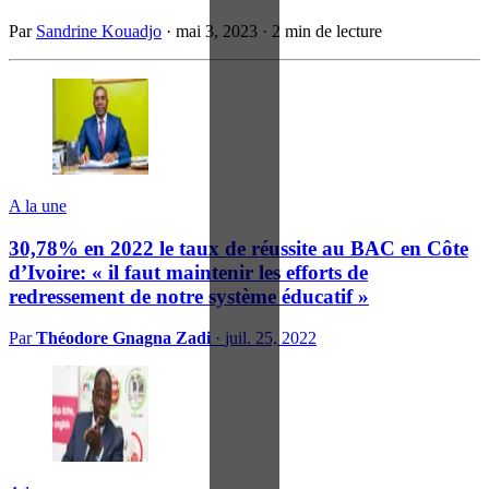
Par
Sandrine Kouadjo
·
mai 3, 2023
·
2 min de lecture
A la une
30,78% en 2022 le taux de réussite au BAC en Côte
d’Ivoire: « il faut maintenir les efforts de
redressement de notre système éducatif »
Par
Théodore Gnagna Zadi
·
juil. 25, 2022