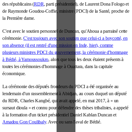
des républicains (
RDR
, parti présidentiel), de Laurent Dona Fologo et
de Raymonde Goudou-Coffie, ministre (PDCI) de la Santé, proche de
la Première dame.
C'est avec le soutien personnel de Duncan, qu'Ahoua a parrainé cette
cérémonie.
C'est toujours avec son soutien que celui-ci a boycotté, en
son absence (il est rentré d'une mission en Inde, hier), comme
plusieurs ministres PDCI du gouvernement, la cérémonie d'hommage
à Bédié, à Yamoussoukro
, alors que tous les deux étaient présents à
toutes les cérémonies d'hommage à Ouattara, dans la capitale
économique.
La cérémonie des députés frondeurs du PDCI a été organisée au
lendemain d'un rassemblement à Abidjan, au cours duquel un député
du RDR, Charles Kangbé, qui avait appelé, en mai 2017, à « un
sursaut dioula » et connu pour défendre des thèses tribalistes, a appelé
à la formation d'un ticket présidentiel Daniel Kablan Duncan et
Amadou Gon Coulibaly
. Avec ou sans l'aval de Bédié.