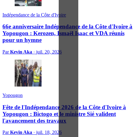
Indépendance de la Côte d'Ivoire
66e anniversaire Indépendance de la Côte d'Ivoire à
Yopougon : Kerozen, Ismaël Isaac et VDA réunis
pour un hymne
Par
Kevin Aka
·
juil. 20, 2026
Yopougon
Fête de l'Indépendance 2026 de la Côte d'Ivoire à
Yopougon : Bictogo et le ministre Sié valident
l'avancement des travaux
Par
Kevin Aka
·
juil. 18, 2026