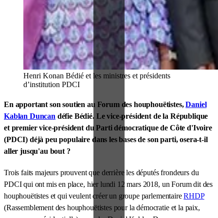
Henri Konan Bédié et les ministres et présidents
d’institution PDCI
En apportant son soutien au Forum des houphouëtistes,
Daniel
Kablan Duncan
défie Bédié. Le vice-président de la République
et premier vice-président du Parti démocratique de Côte d'Ivoire
(PDCI) déjà peu populaire dans les bases de son parti, osera-t-il
aller jusqu'au bout ?
Trois faits majeurs prouvent que derrière les députés frondeurs du
PDCI qui ont mis en place, hier lundi 12 mars 2018, un Forum dit des
houphouëtistes et qui veulent créer un groupe parlementaire
RHDP
(Rassemblement des houphouëtistes pour la démocratie et la paix,