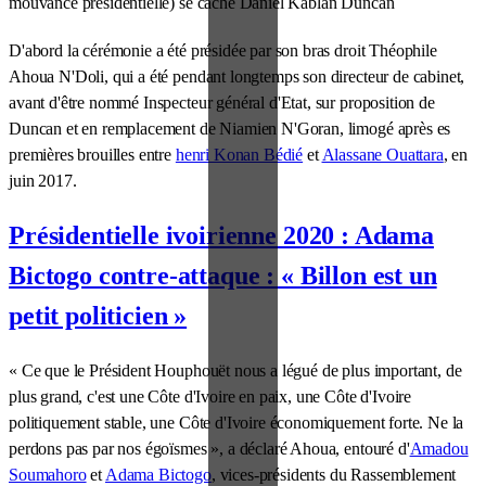
mouvance présidentielle) se cache Daniel Kablan Duncan
D'abord la cérémonie a été présidée par son bras droit Théophile
Ahoua N'Doli, qui a été pendant longtemps son directeur de cabinet,
avant d'être nommé Inspecteur général d'Etat, sur proposition de
Duncan et en remplacement de Niamien N'Goran, limogé après es
premières brouilles entre
henri Konan Bédié
et
Alassane Ouattara
, en
juin 2017.
Présidentielle ivoirienne 2020 : Adama
Bictogo contre-attaque : « Billon est un
petit politicien »
« Ce que le Président Houphouët nous a légué de plus important, de
plus grand, c'est une Côte d'Ivoire en paix, une Côte d'Ivoire
politiquement stable, une Côte d'Ivoire économiquement forte. Ne la
perdons pas par nos égoïsmes », a déclaré Ahoua, entouré d'
Amadou
Soumahoro
et
Adama Bictogo
, vices-présidents du Rassemblement