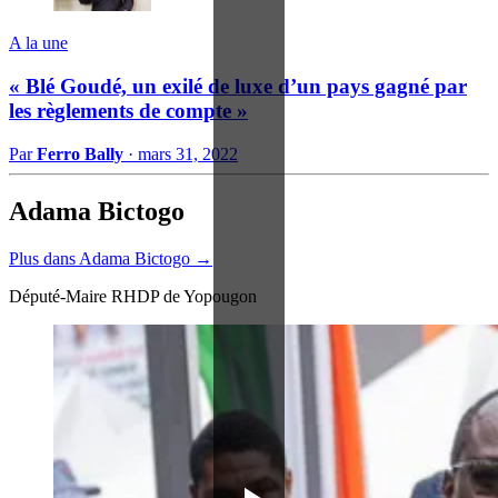
A la une
« Blé Goudé, un exilé de luxe d’un pays gagné par
les règlements de compte »
Par
Ferro Bally
·
mars 31, 2022
Adama Bictogo
Plus dans Adama Bictogo →
Député-Maire RHDP de Yopougon