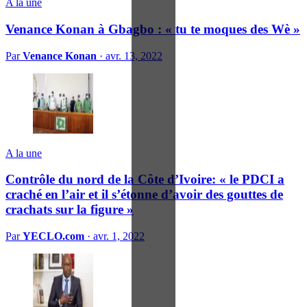
A la une
Venance Konan à Gbagbo : « tu te moques des Wè »
Par
Venance Konan
·
avr. 13, 2022
A la une
Contrôle du nord de la Côte d’Ivoire: « le PDCI a
craché en l’air et il s’étonne d’avoir des gouttes de
crachats sur la figure »
Par
YECLO.com
·
avr. 1, 2022