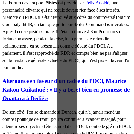
Le Forum des houphouëtistes est présidé par
Félix Anoblé
, une
personnalité clivante qui ne recule devant rien face à ses intérêts.
Membre du PDCI, il s'était retrouvé aux côtés du controversé Ibrahim
Coulibaly dit IB, en tant que porte-parole des Commandos invisibles.
Après la crise postélectorale, il s'était retrouvé à San Pedro où sa
fortune amassée, pendant la crise, lui a permis de rebondir
politiquement, en se présentant comme député du PDCI. Au
parlement, il s'est rapproché du RDR et compte bien ne pas s'aligner
sur la tendance générale actuelle du PDCI, qui n'est pas en faveur d'un
parti unifié.
Alternance en faveur d'un cadre du PDCI, Maurice
Kakou Guikahué : « Il y a bel et bien eu promesse de
Ouattara à Bédié »
De son côté, l'on se demande si Duncan, qui n'a jamais mené un
combat politique de front, pourra continuer à avancer masqué, pour
atteindre ses objectifs d'être candidat du PDCI, contre le gré du PDCI.
A 75 ans, il est impopulaire dans les bases du PDCI, y compris chez