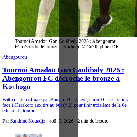
Tournoi Amadou Gon Coulibaly 2026 : Abengourou 
FC décroche le bronze à Korhogo © Crédit photo DR
Abengourou
Tournoi Amadou Gon Coulibaly 2026 :
Abengourou FC décroche le bronze à
Korhogo
Battu en demi-finale par Bouaké FC, Abengourou FC s'est repris
face à Karakoro aux tirs au but (4-2) pour finir troisième de la 6e
édition du tournoi.
Par
Sandrine Kouadjo
·
août 9, 2026
·
2 min de lecture