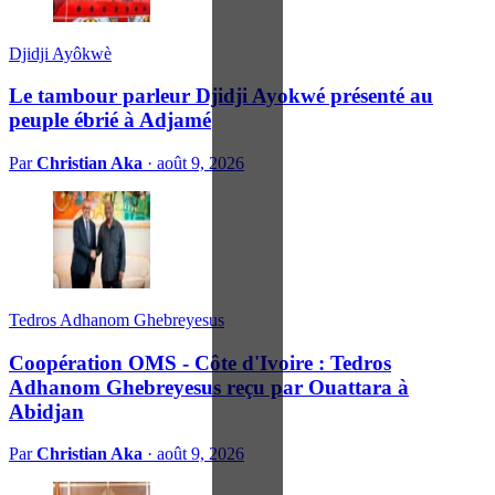
Djidji Ayôkwè
Le tambour parleur Djidji Ayokwé présenté au
peuple ébrié à Adjamé
Par
Christian Aka
·
août 9, 2026
Tedros Adhanom Ghebreyesus
Coopération OMS - Côte d'Ivoire : Tedros
Adhanom Ghebreyesus reçu par Ouattara à
Abidjan
Par
Christian Aka
·
août 9, 2026