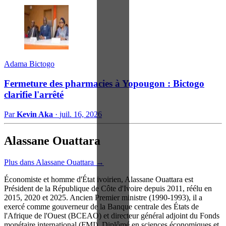
Adama Bictogo
Fermeture des pharmacies à Yopougon : Bictogo
clarifie l'arrêté
Par
Kevin Aka
·
juil. 16, 2026
Alassane Ouattara
Plus dans Alassane Ouattara →
Économiste et homme d'État ivoirien, Alassane Ouattara est
Président de la République de Côte d'Ivoire depuis 2011, réélu en
2015, 2020 et 2025. Ancien Premier ministre (1990-1993), il a
exercé comme gouverneur de la Banque centrale des États de
l'Afrique de l'Ouest (BCEAO) et directeur général adjoint du Fonds
monétaire international (FMI). Diplômé en sciences économiques et