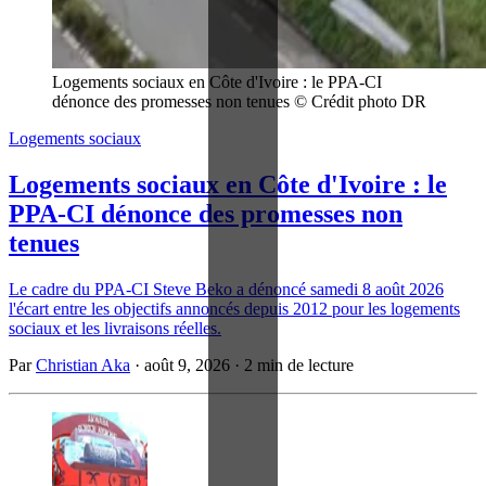
Logements sociaux en Côte d'Ivoire : le PPA-CI 
dénonce des promesses non tenues © Crédit photo DR
Logements sociaux
Logements sociaux en Côte d'Ivoire : le
PPA-CI dénonce des promesses non
tenues
Le cadre du PPA-CI Steve Beko a dénoncé samedi 8 août 2026
l'écart entre les objectifs annoncés depuis 2012 pour les logements
sociaux et les livraisons réelles.
Par
Christian Aka
·
août 9, 2026
·
2 min de lecture