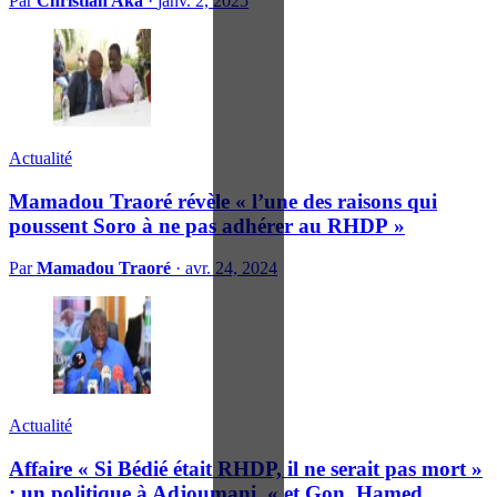
Par
Christian Aka
·
janv. 2, 2025
Actualité
Mamadou Traoré révèle « l’une des raisons qui
poussent Soro à ne pas adhérer au RHDP »
Par
Mamadou Traoré
·
avr. 24, 2024
Actualité
Affaire « Si Bédié était RHDP, il ne serait pas mort »
: un politique à Adjoumani, « et Gon, Hamed