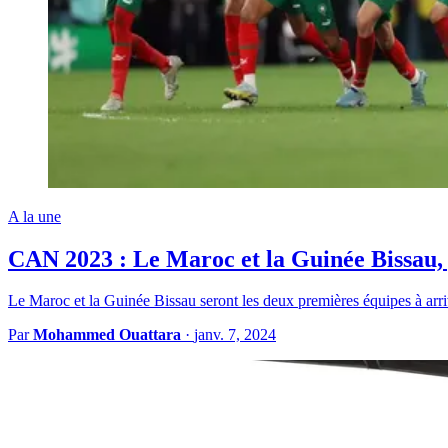
A la une
CAN 2023 : Le Maroc et la Guinée Bissau, 
Le Maroc et la Guinée Bissau seront les deux premières équipes à arr
Par
Mohammed Ouattara
·
janv. 7, 2024