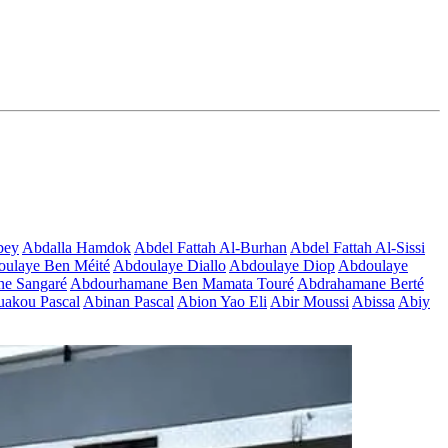
bey
Abdalla Hamdok
Abdel Fattah Al-Burhan
Abdel Fattah Al-Sissi
ulaye Ben Méité
Abdoulaye Diallo
Abdoulaye Diop
Abdoulaye
e Sangaré
Abdourhamane Ben Mamata Touré
Abdrahamane Berté
akou Pascal
Abinan Pascal
Abion Yao Eli
Abir Moussi
Abissa
Abiy