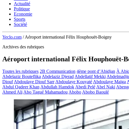
Actualité
Politique
Economie
Sports
Société
Yeclo.com
/
Aéroport international Félix Houphouët-Boigny
Archives des rubriques
Aéroport international Félix Houphouët-B
Toutes les rubriques
2B Communication
4ème pont d’Abidjan
À Abid
Abdelaziz Bouteflika
Abdelaziz Djerad
Abdellatif Mekki
Abdelmadji
Diouf
Abdoulaye Diouf Sarr
Abdoulaye Kouyaté
Abdoulaye Maïga
A
Abdul Qadeer Khan
Abdullah Hamdok
Abedi Pelé
Abel Naki
Abeng
Ahmed Ali
Abo Tagué Mahamadou
Abobo
Abobo Baoulé