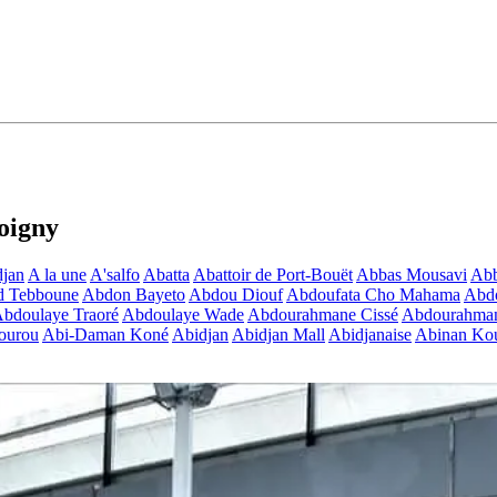
oigny
jan
A la une
A'salfo
Abatta
Abattoir de Port-Bouët
Abbas Mousavi
Ab
d Tebboune
Abdon Bayeto
Abdou Diouf
Abdoufata Cho Mahama
Abdo
bdoulaye Traoré
Abdoulaye Wade
Abdourahmane Cissé
Abdourahman
ourou
Abi-Daman Koné
Abidjan
Abidjan Mall
Abidjanaise
Abinan Kou