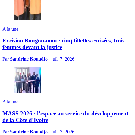
A la une
Excision Bongouanou : cinq fillettes excisées, trois
femmes devant la justice
Par
Sandrine Kouadjo
·
juil. 7, 2026
A la une
MASS 2026 : l’espace au service du développement
de la Côte d’Ivoire
Par
Sandrine Kouadjo
·
juil. 7, 2026