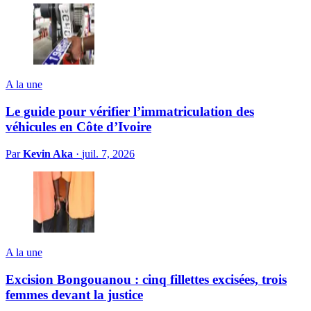
A la une
Le guide pour vérifier l’immatriculation des
véhicules en Côte d’Ivoire
Par
Kevin Aka
·
juil. 7, 2026
A la une
Excision Bongouanou : cinq fillettes excisées, trois
femmes devant la justice