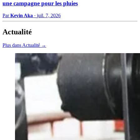
une campagne pour les pluies
Par
Kevin Aka
·
juil. 7, 2026
Actualité
Plus dans Actualité →