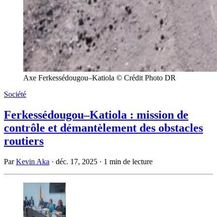
Axe Ferkessédougou–Katiola © Crédit Photo DR
Société
Ferkessédougou–Katiola : mission de
contrôle et démantèlement des obstacles
routiers
Par
Kevin Aka
·
déc. 17, 2025
·
1 min de lecture