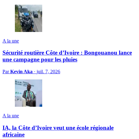
A la une
Sécurité routière Côte d’Ivoire : Bongouanou lance
une campagne pour les pluies
Par
Kevin Aka
·
juil. 7, 2026
A la une
IA, la Côte d’Ivoire veut une école régionale
africaine