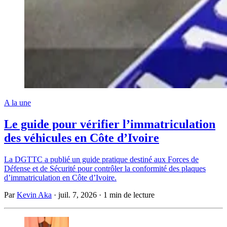
A la une
Le guide pour vérifier l’immatriculation
des véhicules en Côte d’Ivoire
La DGTTC a publié un guide pratique destiné aux Forces de
Défense et de Sécurité pour contrôler la conformité des plaques
d’immatriculation en Côte d’Ivoire.
Par
Kevin Aka
·
juil. 7, 2026
·
1 min de lecture