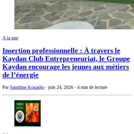
A la une
Insertion professionnelle : À travers le
Kaydan Club Entrepreneuriat, le Groupe
Kaydan encourage les jeunes aux métiers
de l’énergie
Par
Sandrine Kouadjo
·
juin 24, 2026
·
4 min de lecture